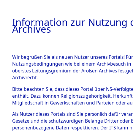
Information zur Nutzung d
Archives
HOME
BESTANDSBESCHREIBUNG
ARCHIVAL
Wir begrüßen Sie als neuen Nutzer unseres Portals! Für
Nutzungsbedingungen wie bei einem Archivbesuch in B
oberstes Leitungsgremium der Arolsen Archives festg
Archivrecht.
BESTÄNDE
Bitte beachten Sie, dass dieses Portal über NS-Verfolgte
Attempted 
enthält. Dazu können Religionszugehörigkeit, Herkunf
Mitgliedschaft in Gewerkschaften und Parteien oder auc
Dead - Cem
1.
Inhaftierungsdoku
mente
Als Nutzer dieses Portals sind Sie persönlich dafür vera
Identifizi
Gesetze und die schutzwürdigen Belange Dritter oder B
5. Verschiedenes
personenbezogene Daten respektieren. Der ITS kann nic
5.3