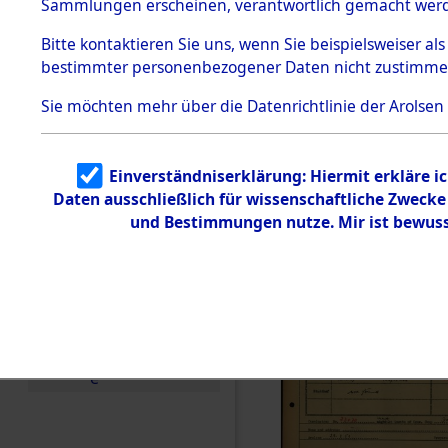
Häftlings
Sammlungen erscheinen, verantwortlich gemacht wer
Todesmärsche
Ergebnisbo
5.3.1 Alliierte
Bitte
kontaktieren
Sie uns, wenn Sie beispielsweiser al
Erhebungen
bestimmter personenbezogener Daten nicht zustimme
zu
Branch - fü
Todesmärsch
en
Sie möchten mehr über die Datenrichtlinie der Arolsen
Friedhöfen
5.3.2
Versuchte
Identifizierun
Todesmärs
Einverständniserklärung: Hiermit erkläre i
g
Daten ausschließlich für wissenschaftliche Zweck
5.3.3
0195 (846
Todesmärsch
und Bestimmungen nutze. Mir ist bewuss
e /
Identifikation
unbekannter
Toter
5.3.5
Grabermittlu
ng /
Friedhofsplän
e