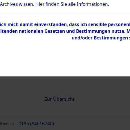
 Archives wissen.
Hier
finden Sie alle Informationen.
0196 (84616740)
 ich mich damit einverstanden, dass ich sensible persone
tenden nationalen Gesetzen und Bestimmungen nutze. Mir
und/oder Bestimmungen st
Übergeordnetes
Attempted 
Dokument
Ergebnisse
Auswertung
identifizie
Todesmärs
Inhalt
Zur Übersicht
eiben →
0196 (84616740)