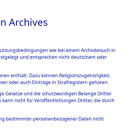
n Archives
TIONS ONLINE
n Nutzungsbedingungen wie bei einem Archivbesuch in
festgelegt und entsprechen nicht deutschem oder
ead - Cemeteries:
rsonen enthält. Dazu können Religionszugehörigkeit,
en oder auch Einträge in Strafregistern gehören.
 von Häftlingsnummern:
tige Gesetze und die schutzwürdigen Belange Dritter
S - Records Branch - für
ann nicht für Veröffentlichungen Dritter, die durch
 den Stationen der
hung bestimmter personenbezogener Daten nicht
0196 (84616740)