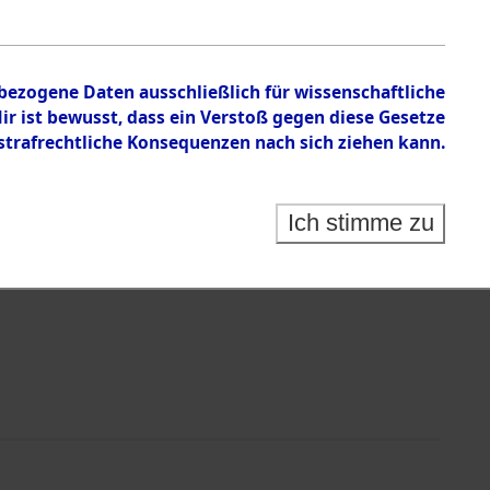
nbezogene Daten ausschließlich für wissenschaftliche
 ist bewusst, dass ein Verstoß gegen diese Gesetze
rafrechtliche Konsequenzen nach sich ziehen kann.
Identification of Unknown Dead - Cemeteries:
 der Identifizierung anhand von Häftlingsnummern:
s- und Ergebnisbogen des ITS - Records Branch - für
Ich stimme zu
rte Tote nach Friedhöfen auf den Stationen der
che.