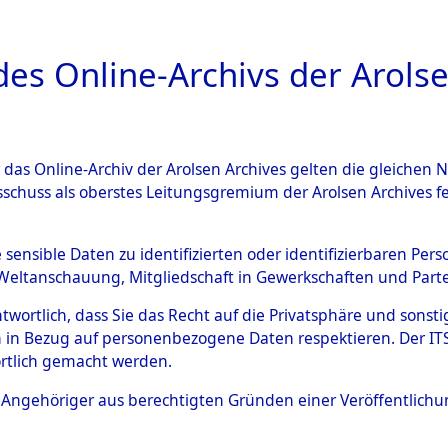
a
A
es Online-Archivs der Arolse
DIGITAL COLLEC
r das Online-Archiv der Arolsen Archives gelten die gleiche
ESCHREIBUNG
ARCHIVALE
ÜBERSICHT
BILD
sschuss als oberstes Leitungsgremium der Arolsen Archives 
Identification of Unknown D
e sensible Daten zu identifizierten oder identifizierbaren Pe
Weltanschauung, Mitgliedschaft in Gewerkschaften und Partei
 der Identifizierung anhand
antwortlich, dass Sie das Recht auf die Privatsphäre und sons
s- und Ergebnisbogen des IT
 in Bezug auf personenbezogene Daten respektieren. Der ITS k
rtlich gemacht werden.
erte Tote nach Friedhöfen auf
ls Angehöriger aus berechtigten Gründen einer Veröffentlic
che.
→
0061b (84616544)
→