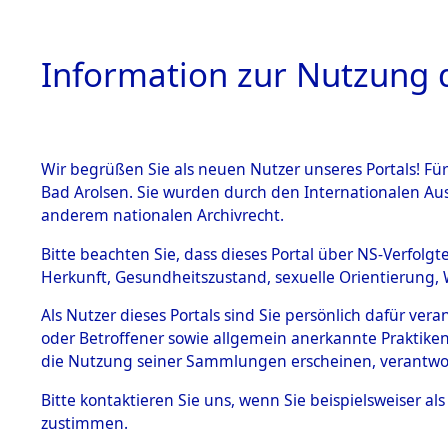
Information zur Nutzung d
Wir begrüßen Sie als neuen Nutzer unseres Portals! Fü
HOME
BESTANDSB
Bad Arolsen. Sie wurden durch den Internationalen Au
anderem nationalen Archivrecht.
BESTÄNDE
Attempted 
Bitte beachten Sie, dass dieses Portal über NS-Verfolgt
Herkunft, Gesundheitszustand, sexuelle Orientierung, 
Ergebnisse
1.
Inhaftierungsdoku
Als Nutzer dieses Portals sind Sie persönlich dafür ver
mente
Auswertung
oder Betroffener sowie allgemein anerkannte Praktiken
5. Verschiedenes
die Nutzung seiner Sammlungen erscheinen, verantwo
identifizi
5.3
Bitte
kontaktieren
Sie uns, wenn Sie beispielsweiser a
Todesmärsche
zustimmen.
5.3.1 Alliierte
Todesmärs
Erhebungen