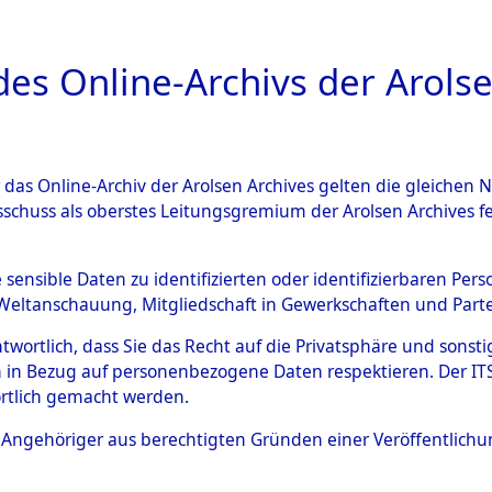
a
A
es Online-Archivs der Arolse
DIGITAL COLLEC
r das Online-Archiv der Arolsen Archives gelten die gleiche
ESCHREIBUNG
ARCHIVALE
ÜBERSICHT
BILD
sschuss als oberstes Leitungsgremium der Arolsen Archives 
Identification of Unknown D
e sensible Daten zu identifizierten oder identifizierbaren Pe
Weltanschauung, Mitgliedschaft in Gewerkschaften und Partei
 der Identifizierung anhand
antwortlich, dass Sie das Recht auf die Privatsphäre und sons
s- und Ergebnisbogen des IT
 in Bezug auf personenbezogene Daten respektieren. Der ITS k
rtlich gemacht werden.
erte Tote nach Friedhöfen auf
ls Angehöriger aus berechtigten Gründen einer Veröffentlic
che.
→
0061b (84616544)
→