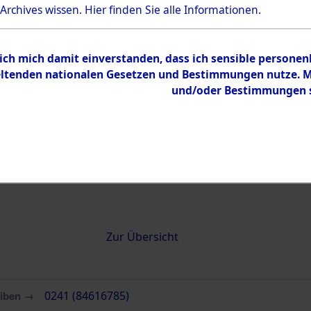
 Archives wissen.
Hier
finden Sie alle Informationen.
0241 (84616785)
 ich mich damit einverstanden, dass ich sensible persone
tenden nationalen Gesetzen und Bestimmungen nutze. Mir
und/oder Bestimmungen st
Übergeordnetes
Attempted 
Dokument
Ergebnisse
Auswertung
identifizie
Todesmärs
Inhalt
Zur Übersicht
eiben →
0241 (84616785)