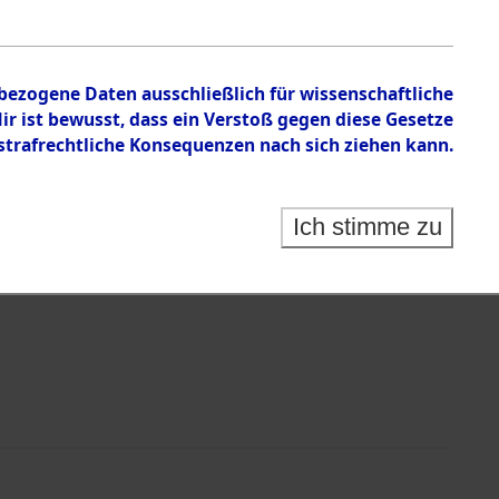
nbezogene Daten ausschließlich für wissenschaftliche
 ist bewusst, dass ein Verstoß gegen diese Gesetze
rafrechtliche Konsequenzen nach sich ziehen kann.
Identification of Unknown Dead - Cemeteries:
 der Identifizierung anhand von Häftlingsnummern:
s- und Ergebnisbogen des ITS - Records Branch - für
Ich stimme zu
rte Tote nach Friedhöfen auf den Stationen der
che.