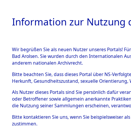
Information zur Nutzung d
Wir begrüßen Sie als neuen Nutzer unseres Portals! Fü
HOME
BESTANDSB
Bad Arolsen. Sie wurden durch den Internationalen Au
anderem nationalen Archivrecht.
BESTÄNDE
Attempted 
Bitte beachten Sie, dass dieses Portal über NS-Verfolgt
Herkunft, Gesundheitszustand, sexuelle Orientierung, 
Ergebnisse
1.
Inhaftierungsdoku
Als Nutzer dieses Portals sind Sie persönlich dafür ver
mente
Auswertung
oder Betroffener sowie allgemein anerkannte Praktiken
5. Verschiedenes
die Nutzung seiner Sammlungen erscheinen, verantwo
identifizi
5.3
Bitte
kontaktieren
Sie uns, wenn Sie beispielsweiser a
Todesmärsche
zustimmen.
5.3.1 Alliierte
Todesmärs
Erhebungen