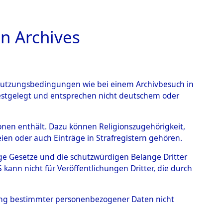
n Archives
TIONS ONLINE
n Nutzungsbedingungen wie bei einem Archivbesuch in
festgelegt und entsprechen nicht deutschem oder
ead - Cemeteries:
rsonen enthält. Dazu können Religionszugehörigkeit,
en oder auch Einträge in Strafregistern gehören.
 von Häftlingsnummern:
tige Gesetze und die schutzwürdigen Belange Dritter
S - Records Branch - für
ann nicht für Veröffentlichungen Dritter, die durch
 den Stationen der
hung bestimmter personenbezogener Daten nicht
0241 (84616785)