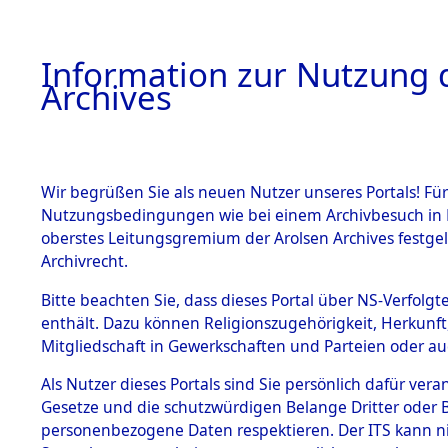
Information zur Nutzung d
Archives
HOME
BESTANDSBESCHREIBUNG
ARCHIVAL
Wir begrüßen Sie als neuen Nutzer unseres Portals! Für
Nutzungsbedingungen wie bei einem Archivbesuch in B
oberstes Leitungsgremium der Arolsen Archives festg
Archivrecht.
BESTÄNDE
Bitte beachten Sie, dass dieses Portal über NS-Verfolgte
Attempted 
enthält. Dazu können Religionszugehörigkeit, Herkunf
Mitgliedschaft in Gewerkschaften und Parteien oder auc
Dead - Cem
1.
Inhaftierungsdoku
mente
Als Nutzer dieses Portals sind Sie persönlich dafür vera
Identifizi
Gesetze und die schutzwürdigen Belange Dritter oder B
5. Verschiedenes
personenbezogene Daten respektieren. Der ITS kann nic
5.3