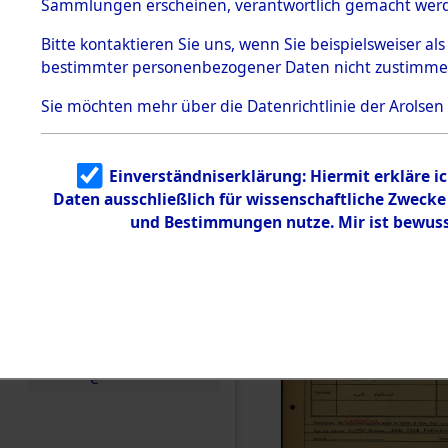
Häftlings
Sammlungen erscheinen, verantwortlich gemacht wer
Todesmärsche
Ergebnisbo
5.3.1 Alliierte
Bitte
kontaktieren
Sie uns, wenn Sie beispielsweiser al
Erhebungen
bestimmter personenbezogener Daten nicht zustimme
zu
Branch - fü
Todesmärsch
en
Sie möchten mehr über die Datenrichtlinie der Arolsen
Friedhöfen
5.3.2
Versuchte
Identifizierun
Todesmärs
Einverständniserklärung: Hiermit erkläre i
g
Daten ausschließlich für wissenschaftliche Zweck
5.3.3
0247 (846
Todesmärsch
und Bestimmungen nutze. Mir ist bewuss
e /
Identifikation
unbekannter
Toter
5.3.5
Grabermittlu
ng /
Friedhofsplän
e