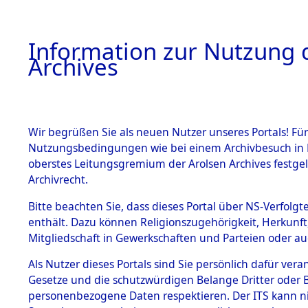
Information zur Nutzung d
Archives
HOME
BESTANDSBESCHREIBUNG
ARCHIVAL
Wir begrüßen Sie als neuen Nutzer unseres Portals! Für
Nutzungsbedingungen wie bei einem Archivbesuch in B
oberstes Leitungsgremium der Arolsen Archives festg
Archivrecht.
BESTÄNDE
Bitte beachten Sie, dass dieses Portal über NS-Verfolgte
Attempted 
enthält. Dazu können Religionszugehörigkeit, Herkunf
Mitgliedschaft in Gewerkschaften und Parteien oder auc
Dead - Cem
1.
Inhaftierungsdoku
mente
Als Nutzer dieses Portals sind Sie persönlich dafür vera
Identifizi
Gesetze und die schutzwürdigen Belange Dritter oder B
5. Verschiedenes
personenbezogene Daten respektieren. Der ITS kann nic
5.3