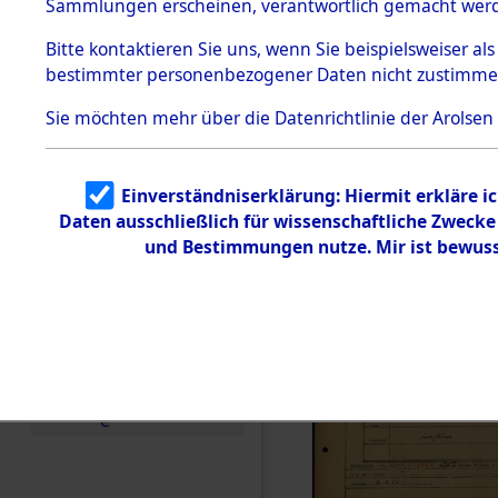
Häftlings
Sammlungen erscheinen, verantwortlich gemacht wer
Todesmärsche
Ergebnisbo
5.3.1 Alliierte
Bitte
kontaktieren
Sie uns, wenn Sie beispielsweiser al
Erhebungen
bestimmter personenbezogener Daten nicht zustimme
zu
Branch - fü
Todesmärsch
en
Sie möchten mehr über die Datenrichtlinie der Arolsen
Friedhöfen
5.3.2
Versuchte
Identifizierun
Todesmärs
Einverständniserklärung: Hiermit erkläre i
g
Daten ausschließlich für wissenschaftliche Zweck
5.3.3
0038 (846
Todesmärsch
und Bestimmungen nutze. Mir ist bewuss
e /
Identifikation
unbekannter
Toter
5.3.5
Grabermittlu
ng /
Friedhofsplän
e