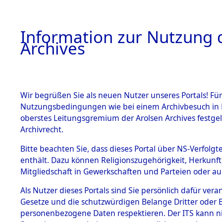
Information zur Nutzung d
Archives
HOME
BESTANDSBESCHREIBUNG
ARCHIVAL
Wir begrüßen Sie als neuen Nutzer unseres Portals! Für
Nutzungsbedingungen wie bei einem Archivbesuch in B
oberstes Leitungsgremium der Arolsen Archives festg
Archivrecht.
BESTÄNDE
Bitte beachten Sie, dass dieses Portal über NS-Verfolgte
Attempted 
enthält. Dazu können Religionszugehörigkeit, Herkunf
Mitgliedschaft in Gewerkschaften und Parteien oder auc
Dead - Cem
1.
Inhaftierungsdoku
mente
Als Nutzer dieses Portals sind Sie persönlich dafür vera
Identifizi
Gesetze und die schutzwürdigen Belange Dritter oder B
5. Verschiedenes
personenbezogene Daten respektieren. Der ITS kann nic
5.3