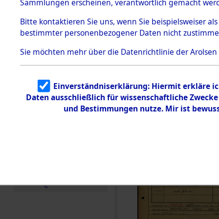
Häftlings
Sammlungen erscheinen, verantwortlich gemacht wer
Todesmärsche
Ergebnisbo
5.3.1 Alliierte
Bitte
kontaktieren
Sie uns, wenn Sie beispielsweiser al
Erhebungen
bestimmter personenbezogener Daten nicht zustimme
zu
Branch - fü
Todesmärsch
en
Sie möchten mehr über die Datenrichtlinie der Arolsen
Friedhöfen
5.3.2
Versuchte
Identifizierun
Todesmärs
Einverständniserklärung: Hiermit erkläre i
g
Daten ausschließlich für wissenschaftliche Zweck
5.3.3
0072 (846
Todesmärsch
und Bestimmungen nutze. Mir ist bewuss
e /
Identifikation
unbekannter
Toter
5.3.5
Grabermittlu
ng /
Friedhofsplän
e