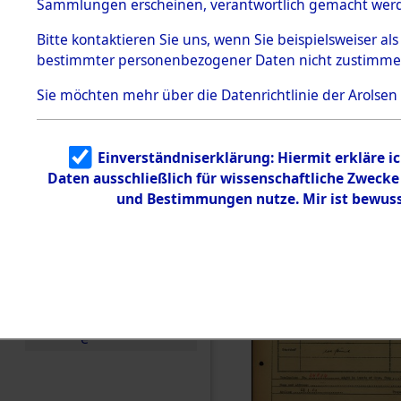
Häftlings
Sammlungen erscheinen, verantwortlich gemacht wer
Todesmärsche
Ergebnisbo
5.3.1 Alliierte
Bitte
kontaktieren
Sie uns, wenn Sie beispielsweiser al
Erhebungen
bestimmter personenbezogener Daten nicht zustimme
zu
Branch - fü
Todesmärsch
en
Sie möchten mehr über die Datenrichtlinie der Arolsen
Friedhöfen
5.3.2
Versuchte
Identifizierun
Todesmärs
Einverständniserklärung: Hiermit erkläre i
g
Daten ausschließlich für wissenschaftliche Zweck
5.3.3
0098 (846
Todesmärsch
und Bestimmungen nutze. Mir ist bewuss
e /
Identifikation
unbekannter
Toter
5.3.5
Grabermittlu
ng /
Friedhofsplän
e