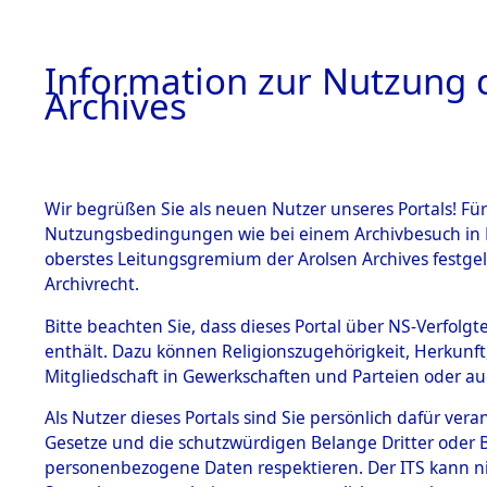
Information zur Nutzung d
Archives
HOME
BESTANDSBESCHREIBUNG
ARCHIVAL
Wir begrüßen Sie als neuen Nutzer unseres Portals! Für
Nutzungsbedingungen wie bei einem Archivbesuch in B
oberstes Leitungsgremium der Arolsen Archives festg
Archivrecht.
BESTÄNDE
Bitte beachten Sie, dass dieses Portal über NS-Verfolgte
Attempted 
enthält. Dazu können Religionszugehörigkeit, Herkunf
Mitgliedschaft in Gewerkschaften und Parteien oder auc
Dead - Cem
1.
Inhaftierungsdoku
mente
Als Nutzer dieses Portals sind Sie persönlich dafür vera
Identifizi
Gesetze und die schutzwürdigen Belange Dritter oder B
5. Verschiedenes
personenbezogene Daten respektieren. Der ITS kann nic
5.3