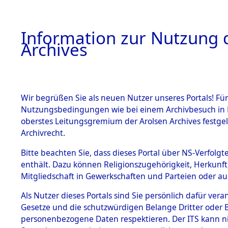
Information zur Nutzung d
Archives
HOME
BESTANDSBESCHREIBUNG
ARCHIVAL
Wir begrüßen Sie als neuen Nutzer unseres Portals! Für
Nutzungsbedingungen wie bei einem Archivbesuch in B
oberstes Leitungsgremium der Arolsen Archives festg
Archivrecht.
BESTÄNDE
Bitte beachten Sie, dass dieses Portal über NS-Verfolgte
Attempted 
enthält. Dazu können Religionszugehörigkeit, Herkunf
Mitgliedschaft in Gewerkschaften und Parteien oder auc
Dead - Cem
1.
Inhaftierungsdoku
mente
Als Nutzer dieses Portals sind Sie persönlich dafür vera
Identifizi
Gesetze und die schutzwürdigen Belange Dritter oder B
5. Verschiedenes
personenbezogene Daten respektieren. Der ITS kann nic
5.3