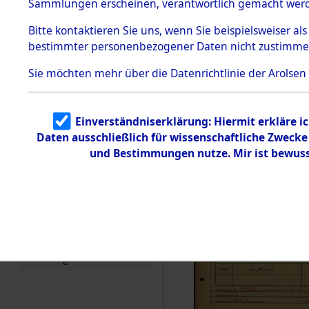
Häftlings
Sammlungen erscheinen, verantwortlich gemacht wer
Todesmärsche
Ergebnisbo
5.3.1 Alliierte
Bitte
kontaktieren
Sie uns, wenn Sie beispielsweiser al
Erhebungen
bestimmter personenbezogener Daten nicht zustimme
zu
Branch - fü
Todesmärsch
en
Sie möchten mehr über die Datenrichtlinie der Arolsen
Friedhöfen
5.3.2
Versuchte
Identifizierun
Todesmärs
Einverständniserklärung: Hiermit erkläre i
g
Daten ausschließlich für wissenschaftliche Zweck
5.3.3
0101 (846
Todesmärsch
und Bestimmungen nutze. Mir ist bewuss
e /
Identifikation
unbekannter
Toter
5.3.5
Grabermittlu
ng /
Friedhofsplän
e