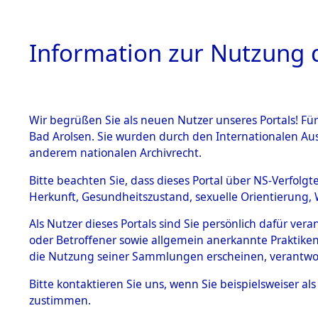
Information zur Nutzung d
Wir begrüßen Sie als neuen Nutzer unseres Portals! Fü
HOME
BESTANDSB
Bad Arolsen. Sie wurden durch den Internationalen Au
anderem nationalen Archivrecht.
BESTÄNDE
Attempted 
Bitte beachten Sie, dass dieses Portal über NS-Verfolgt
Herkunft, Gesundheitszustand, sexuelle Orientierung, 
Ergebnisse
1.
Inhaftierungsdoku
Als Nutzer dieses Portals sind Sie persönlich dafür ver
mente
Auswertung
oder Betroffener sowie allgemein anerkannte Praktiken
5. Verschiedenes
die Nutzung seiner Sammlungen erscheinen, verantwo
identifizi
5.3
Bitte
kontaktieren
Sie uns, wenn Sie beispielsweiser a
Todesmärsche
zustimmen.
5.3.1 Alliierte
Todesmärs
Erhebungen