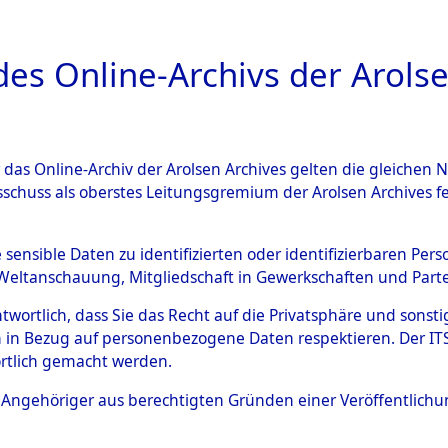
a
A
es Online-Archivs der Arolse
DIGITAL COLLEC
r das Online-Archiv der Arolsen Archives gelten die gleiche
ESCHREIBUNG
ARCHIVALE
ÜBERSICHT
BILD
sschuss als oberstes Leitungsgremium der Arolsen Archives 
Identification of Unknown D
e sensible Daten zu identifizierten oder identifizierbaren Pe
Weltanschauung, Mitgliedschaft in Gewerkschaften und Partei
 der Identifizierung anhand
antwortlich, dass Sie das Recht auf die Privatsphäre und sons
s- und Ergebnisbogen des IT
 in Bezug auf personenbezogene Daten respektieren. Der ITS k
rtlich gemacht werden.
erte Tote nach Friedhöfen auf
ls Angehöriger aus berechtigten Gründen einer Veröffentlic
che.
→
0065 (84616968)
→
0