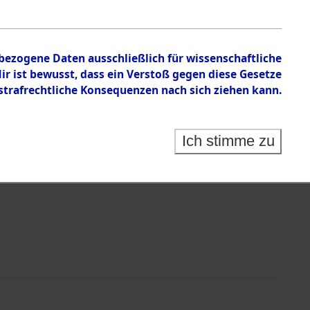
nbezogene Daten ausschließlich für wissenschaftliche
 ist bewusst, dass ein Verstoß gegen diese Gesetze
rafrechtliche Konsequenzen nach sich ziehen kann.
Identification of Unknown Dead - Cemeteries:
 der Identifizierung anhand von Häftlingsnummern:
s- und Ergebnisbogen des ITS - Records Branch - für
Ich stimme zu
rte Tote nach Friedhöfen auf den Stationen der
che.