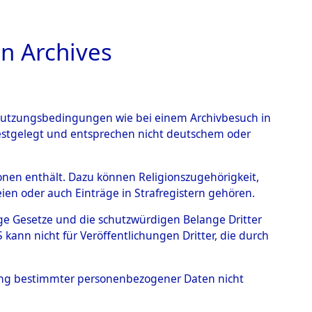
n Archives
TIONS ONLINE
n Nutzungsbedingungen wie bei einem Archivbesuch in
festgelegt und entsprechen nicht deutschem oder
ead - Cemeteries:
rsonen enthält. Dazu können Religionszugehörigkeit,
en oder auch Einträge in Strafregistern gehören.
 von Häftlingsnummern:
tige Gesetze und die schutzwürdigen Belange Dritter
S - Records Branch - für
ann nicht für Veröffentlichungen Dritter, die durch
 den Stationen der
hung bestimmter personenbezogener Daten nicht
002 (84616970)