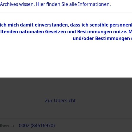
 Archives wissen.
Hier
finden Sie alle Informationen.
0002 (84616970)
 ich mich damit einverstanden, dass ich sensible persone
tenden nationalen Gesetzen und Bestimmungen nutze. Mir
und/oder Bestimmungen st
Übergeordnetes
Attempted 
Dokument
Ergebnisse
Auswertung
identifizie
Todesmärs
Inhalt
Zur Übersicht
eiben →
0002 (84616970)