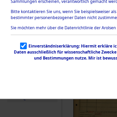
Häftlings
Sammlungen erscheinen, verantwortlich gemacht wer
Todesmärsche
Ergebnisbo
5.3.1 Alliierte
Bitte
kontaktieren
Sie uns, wenn Sie beispielsweiser al
Erhebungen
bestimmter personenbezogener Daten nicht zustimme
zu
Branch - fü
Todesmärsch
en
Sie möchten mehr über die Datenrichtlinie der Arolsen
Friedhöfen
5.3.2
Versuchte
Identifizierun
Todesmärs
Einverständniserklärung: Hiermit erkläre i
g
Daten ausschließlich für wissenschaftliche Zweck
5.3.3
0007 (846
Todesmärsch
und Bestimmungen nutze. Mir ist bewuss
e /
Identifikation
unbekannter
Toter
5.3.5
Grabermittlu
ng /
Friedhofsplän
e