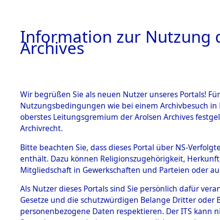
Information zur Nutzung d
Archives
HOME
BESTANDSBESCHREIBUNG
ARCHIVAL
Wir begrüßen Sie als neuen Nutzer unseres Portals! Für
Nutzungsbedingungen wie bei einem Archivbesuch in B
oberstes Leitungsgremium der Arolsen Archives festg
Archivrecht.
BESTÄNDE
Bitte beachten Sie, dass dieses Portal über NS-Verfolgte
Attempted 
enthält. Dazu können Religionszugehörigkeit, Herkunf
Mitgliedschaft in Gewerkschaften und Parteien oder auc
Dead - Cem
1.
Inhaftierungsdoku
mente
Als Nutzer dieses Portals sind Sie persönlich dafür vera
Identifizi
Gesetze und die schutzwürdigen Belange Dritter oder B
5. Verschiedenes
personenbezogene Daten respektieren. Der ITS kann nic
5.3