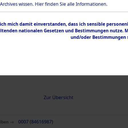
 Archives wissen.
Hier
finden Sie alle Informationen.
0007 (84616987)
 ich mich damit einverstanden, dass ich sensible persone
tenden nationalen Gesetzen und Bestimmungen nutze. Mir
und/oder Bestimmungen st
Übergeordnetes
Attempted 
Dokument
Ergebnisse
Auswertung
identifizie
Todesmärs
Inhalt
Zur Übersicht
eiben →
0007 (84616987)