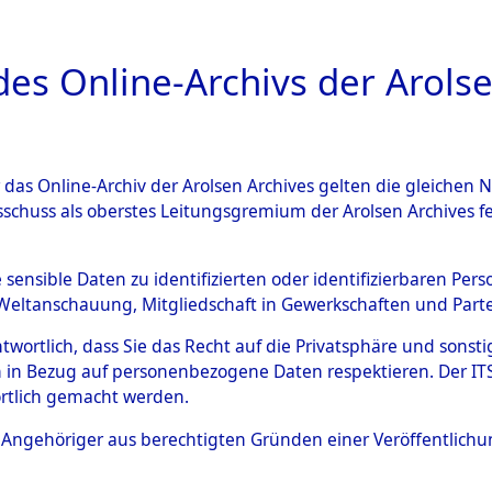
a
A
es Online-Archivs der Arolse
DIGITAL COLLEC
r das Online-Archiv der Arolsen Archives gelten die gleiche
ESCHREIBUNG
ARCHIVALE
ÜBERSICHT
BILD
sschuss als oberstes Leitungsgremium der Arolsen Archives 
Identification of Unknown D
e sensible Daten zu identifizierten oder identifizierbaren Pe
Weltanschauung, Mitgliedschaft in Gewerkschaften und Partei
 der Identifizierung anhand
antwortlich, dass Sie das Recht auf die Privatsphäre und sons
s- und Ergebnisbogen des IT
 in Bezug auf personenbezogene Daten respektieren. Der ITS k
rtlich gemacht werden.
erte Tote nach Friedhöfen auf
ls Angehöriger aus berechtigten Gründen einer Veröffentlic
che.
→
0066 (84616980)
→
0