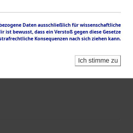
nbezogene Daten ausschließlich für wissenschaftliche
 ist bewusst, dass ein Verstoß gegen diese Gesetze
rafrechtliche Konsequenzen nach sich ziehen kann.
Identification of Unknown Dead - Cemeteries:
 der Identifizierung anhand von Häftlingsnummern:
s- und Ergebnisbogen des ITS - Records Branch - für
Ich stimme zu
rte Tote nach Friedhöfen auf den Stationen der
che.