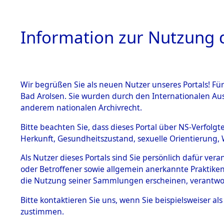
Information zur Nutzung d
Wir begrüßen Sie als neuen Nutzer unseres Portals! Fü
HOME
BESTANDSB
Bad Arolsen. Sie wurden durch den Internationalen Au
anderem nationalen Archivrecht.
BESTÄNDE
Attempted 
Bitte beachten Sie, dass dieses Portal über NS-Verfolgt
Herkunft, Gesundheitszustand, sexuelle Orientierung, 
Ergebnisse
1.
Inhaftierungsdoku
Als Nutzer dieses Portals sind Sie persönlich dafür ver
mente
Auswertung
oder Betroffener sowie allgemein anerkannte Praktiken
5. Verschiedenes
die Nutzung seiner Sammlungen erscheinen, verantwo
identifizi
5.3
Bitte
kontaktieren
Sie uns, wenn Sie beispielsweiser a
Todesmärsche
zustimmen.
5.3.1 Alliierte
Todesmärs
Erhebungen