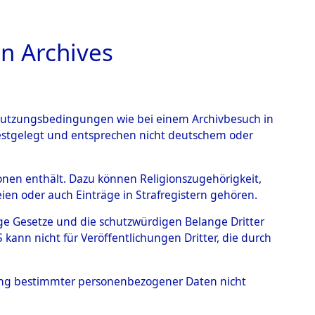
n Archives
TIONS ONLINE
n Nutzungsbedingungen wie bei einem Archivbesuch in
festgelegt und entsprechen nicht deutschem oder
ead - Cemeteries:
rsonen enthält. Dazu können Religionszugehörigkeit,
en oder auch Einträge in Strafregistern gehören.
 von Häftlingsnummern:
tige Gesetze und die schutzwürdigen Belange Dritter
S - Records Branch - für
ann nicht für Veröffentlichungen Dritter, die durch
 den Stationen der
hung bestimmter personenbezogener Daten nicht
007 (84616987)