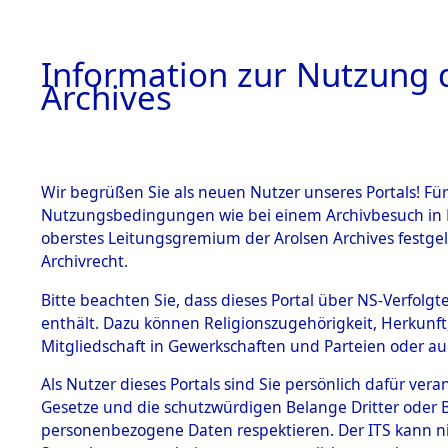
Information zur Nutzung d
Archives
HOME
BESTANDSBESCHREIBUNG
ARCHIVAL
Wir begrüßen Sie als neuen Nutzer unseres Portals! Für
Nutzungsbedingungen wie bei einem Archivbesuch in B
oberstes Leitungsgremium der Arolsen Archives festg
Archivrecht.
BESTÄNDE
Bitte beachten Sie, dass dieses Portal über NS-Verfolgte
Attempted 
enthält. Dazu können Religionszugehörigkeit, Herkunf
Mitgliedschaft in Gewerkschaften und Parteien oder auc
Dead - Cem
1.
Inhaftierungsdoku
mente
Als Nutzer dieses Portals sind Sie persönlich dafür vera
Identifizi
Gesetze und die schutzwürdigen Belange Dritter oder B
5. Verschiedenes
personenbezogene Daten respektieren. Der ITS kann nic
5.3