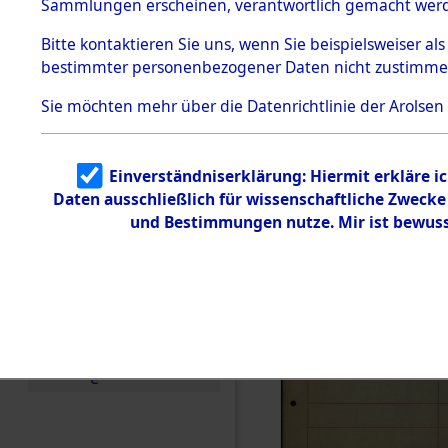
Häftlings
Sammlungen erscheinen, verantwortlich gemacht wer
Todesmärsche
Ergebnisbo
5.3.1 Alliierte
Bitte
kontaktieren
Sie uns, wenn Sie beispielsweiser al
Erhebungen
bestimmter personenbezogener Daten nicht zustimme
zu
Branch - fü
Todesmärsch
en
Sie möchten mehr über die Datenrichtlinie der Arolsen
Friedhöfen
5.3.2
Versuchte
Identifizierun
Todesmärs
Einverständniserklärung: Hiermit erkläre i
g
Daten ausschließlich für wissenschaftliche Zweck
5.3.3
0008 (846
Todesmärsch
und Bestimmungen nutze. Mir ist bewuss
e /
Identifikation
unbekannter
Toter
5.3.5
Grabermittlu
ng /
Friedhofsplän
e