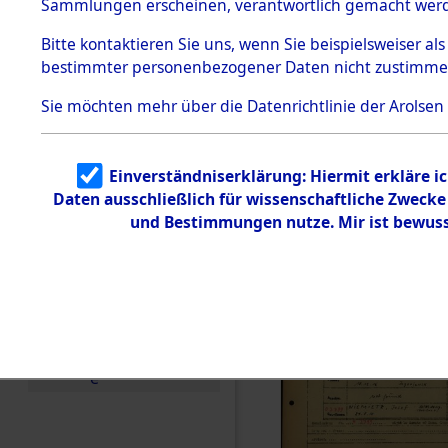
Häftlings
Sammlungen erscheinen, verantwortlich gemacht wer
Todesmärsche
Ergebnisbo
5.3.1 Alliierte
Bitte
kontaktieren
Sie uns, wenn Sie beispielsweiser al
Erhebungen
bestimmter personenbezogener Daten nicht zustimme
zu
Branch - fü
Todesmärsch
en
Sie möchten mehr über die Datenrichtlinie der Arolsen
Friedhöfen
5.3.2
Versuchte
Identifizierun
Todesmärs
Einverständniserklärung: Hiermit erkläre i
g
Daten ausschließlich für wissenschaftliche Zweck
5.3.3
0018 (846
Todesmärsch
und Bestimmungen nutze. Mir ist bewuss
e /
Identifikation
unbekannter
Toter
5.3.5
Grabermittlu
ng /
Friedhofsplän
e