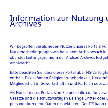
Information zur Nutzung d
Archives
HOME
BESTANDSBESCHREIBUNG
ARCHIVAL
Wir begrüßen Sie als neuen Nutzer unseres Portals! Für
Nutzungsbedingungen wie bei einem Archivbesuch in B
oberstes Leitungsgremium der Arolsen Archives festg
Archivrecht.
BESTÄNDE
Bitte beachten Sie, dass dieses Portal über NS-Verfolgte
Attempted 
enthält. Dazu können Religionszugehörigkeit, Herkunf
Mitgliedschaft in Gewerkschaften und Parteien oder auc
Dead - Cem
1.
Inhaftierungsdoku
mente
Als Nutzer dieses Portals sind Sie persönlich dafür vera
Identifizi
Gesetze und die schutzwürdigen Belange Dritter oder B
5. Verschiedenes
personenbezogene Daten respektieren. Der ITS kann nic
5.3