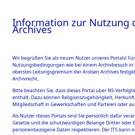
Information zur Nutzung d
Archives
HOME
BESTANDSBESCHREIBUNG
ARCHIVAL
Wir begrüßen Sie als neuen Nutzer unseres Portals! Für
Nutzungsbedingungen wie bei einem Archivbesuch in B
oberstes Leitungsgremium der Arolsen Archives festg
Archivrecht.
BESTÄNDE
Bitte beachten Sie, dass dieses Portal über NS-Verfolgte
Attempted 
enthält. Dazu können Religionszugehörigkeit, Herkunf
Mitgliedschaft in Gewerkschaften und Parteien oder auc
Dead - Cem
1.
Inhaftierungsdoku
mente
Als Nutzer dieses Portals sind Sie persönlich dafür vera
Identifizi
Gesetze und die schutzwürdigen Belange Dritter oder B
5. Verschiedenes
personenbezogene Daten respektieren. Der ITS kann nic
5.3