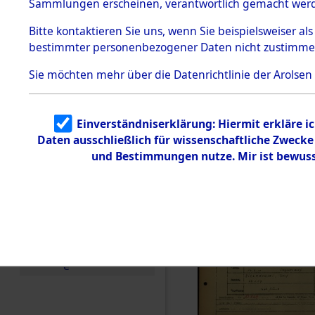
Häftlings
Sammlungen erscheinen, verantwortlich gemacht wer
Todesmärsche
Ergebnisbo
5.3.1 Alliierte
Bitte
kontaktieren
Sie uns, wenn Sie beispielsweiser al
Erhebungen
bestimmter personenbezogener Daten nicht zustimme
zu
Branch - fü
Todesmärsch
en
Sie möchten mehr über die Datenrichtlinie der Arolsen
Friedhöfen
5.3.2
Versuchte
Identifizierun
Todesmärs
Einverständniserklärung: Hiermit erkläre i
g
Daten ausschließlich für wissenschaftliche Zweck
5.3.3
0040 (846
Todesmärsch
und Bestimmungen nutze. Mir ist bewuss
e /
Identifikation
unbekannter
Toter
5.3.5
Grabermittlu
ng /
Friedhofsplän
e