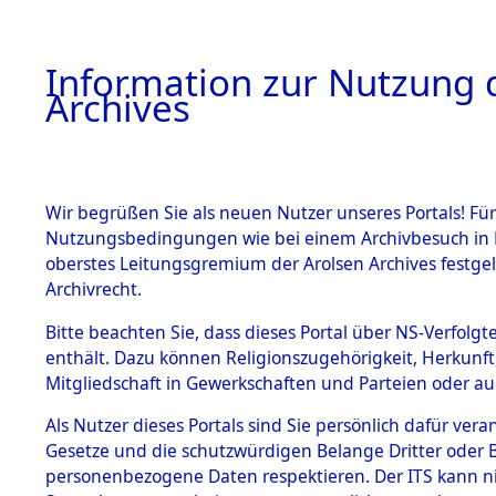
Information zur Nutzung d
Archives
HOME
BESTANDSBESCHREIBUNG
ARCHIVAL
Wir begrüßen Sie als neuen Nutzer unseres Portals! Für
Nutzungsbedingungen wie bei einem Archivbesuch in B
oberstes Leitungsgremium der Arolsen Archives festg
Archivrecht.
BESTÄNDE
Bitte beachten Sie, dass dieses Portal über NS-Verfolgte
Attempted 
enthält. Dazu können Religionszugehörigkeit, Herkunf
Mitgliedschaft in Gewerkschaften und Parteien oder auc
Dead - Cem
1.
Inhaftierungsdoku
mente
Als Nutzer dieses Portals sind Sie persönlich dafür vera
Identifizi
Gesetze und die schutzwürdigen Belange Dritter oder B
5. Verschiedenes
personenbezogene Daten respektieren. Der ITS kann nic
5.3