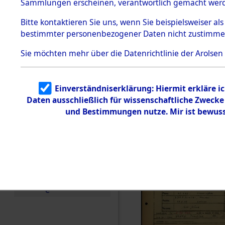
Häftlings
Sammlungen erscheinen, verantwortlich gemacht wer
Todesmärsche
Ergebnisbo
5.3.1 Alliierte
Bitte
kontaktieren
Sie uns, wenn Sie beispielsweiser al
Erhebungen
bestimmter personenbezogener Daten nicht zustimme
zu
Branch - fü
Todesmärsch
en
Sie möchten mehr über die Datenrichtlinie der Arolsen
Friedhöfen
5.3.2
Versuchte
Identifizierun
Todesmärs
Einverständniserklärung: Hiermit erkläre i
g
Daten ausschließlich für wissenschaftliche Zweck
5.3.3
0059 (846
Todesmärsch
und Bestimmungen nutze. Mir ist bewuss
e /
Identifikation
unbekannter
Toter
5.3.5
Grabermittlu
ng /
Friedhofsplän
e