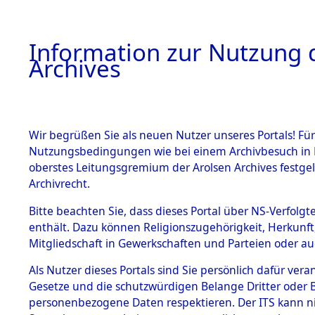
Information zur Nutzung d
Archives
HOME
BESTANDSBESCHREIBUNG
ARCHIVAL
Wir begrüßen Sie als neuen Nutzer unseres Portals! Für
Nutzungsbedingungen wie bei einem Archivbesuch in B
oberstes Leitungsgremium der Arolsen Archives festg
Archivrecht.
BESTÄNDE
Bitte beachten Sie, dass dieses Portal über NS-Verfolgte
Attempted 
enthält. Dazu können Religionszugehörigkeit, Herkunf
Mitgliedschaft in Gewerkschaften und Parteien oder auc
Dead - Cem
1.
Inhaftierungsdoku
mente
Als Nutzer dieses Portals sind Sie persönlich dafür vera
Identifizi
Gesetze und die schutzwürdigen Belange Dritter oder B
5. Verschiedenes
personenbezogene Daten respektieren. Der ITS kann nic
5.3