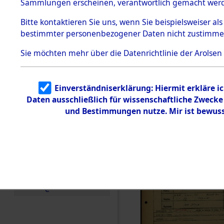
Häftlings
Sammlungen erscheinen, verantwortlich gemacht wer
Todesmärsche
Ergebnisbo
5.3.1 Alliierte
Bitte
kontaktieren
Sie uns, wenn Sie beispielsweiser al
Erhebungen
bestimmter personenbezogener Daten nicht zustimme
zu
Branch - fü
Todesmärsch
en
Sie möchten mehr über die Datenrichtlinie der Arolsen
Friedhöfen
5.3.2
Versuchte
Identifizierun
Todesmärs
Einverständniserklärung: Hiermit erkläre i
g
Daten ausschließlich für wissenschaftliche Zweck
5.3.3
0062 (846
Todesmärsch
und Bestimmungen nutze. Mir ist bewuss
e /
Identifikation
unbekannter
Toter
5.3.5
Grabermittlu
ng /
Friedhofsplän
e