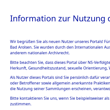
Information zur Nutzung d
Wir begrüßen Sie als neuen Nutzer unseres Portals! Fü
HOME
BESTANDSB
Bad Arolsen. Sie wurden durch den Internationalen Au
anderem nationalen Archivrecht.
BESTÄNDE
Attempted 
Bitte beachten Sie, dass dieses Portal über NS-Verfolgt
Herkunft, Gesundheitszustand, sexuelle Orientierung, 
Ergebnisse
1.
Inhaftierungsdoku
Als Nutzer dieses Portals sind Sie persönlich dafür ver
mente
Auswertung
oder Betroffener sowie allgemein anerkannte Praktiken
5. Verschiedenes
die Nutzung seiner Sammlungen erscheinen, verantwo
identifizi
5.3
Bitte
kontaktieren
Sie uns, wenn Sie beispielsweiser a
Todesmärsche
zustimmen.
5.3.1 Alliierte
Todesmärs
Erhebungen