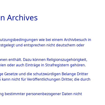
n Archives
TIONS ONLINE
n Nutzungsbedingungen wie bei einem Archivbesuch in
festgelegt und entsprechen nicht deutschem oder
ead - Cemeteries:
rsonen enthält. Dazu können Religionszugehörigkeit,
en oder auch Einträge in Strafregistern gehören.
 von Häftlingsnummern:
tige Gesetze und die schutzwürdigen Belange Dritter
S - Records Branch - für
ann nicht für Veröffentlichungen Dritter, die durch
 den Stationen der
hung bestimmter personenbezogener Daten nicht
065 (84617065)