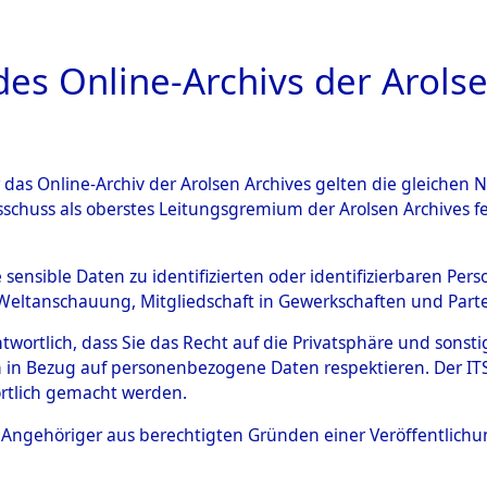
a
A
es Online-Archivs der Arolse
DIGITAL COLLEC
r das Online-Archiv der Arolsen Archives gelten die gleiche
ESCHREIBUNG
ARCHIVALE
ÜBERSICHT
BILD
sschuss als oberstes Leitungsgremium der Arolsen Archives 
Identification of Unknown D
e sensible Daten zu identifizierten oder identifizierbaren Pe
Weltanschauung, Mitgliedschaft in Gewerkschaften und Partei
 der Identifizierung anhand
antwortlich, dass Sie das Recht auf die Privatsphäre und sons
s- und Ergebnisbogen des IT
 in Bezug auf personenbezogene Daten respektieren. Der ITS k
rtlich gemacht werden.
erte Tote nach Friedhöfen auf
ls Angehöriger aus berechtigten Gründen einer Veröffentlic
che.
→
0068 (84617000)
→
0