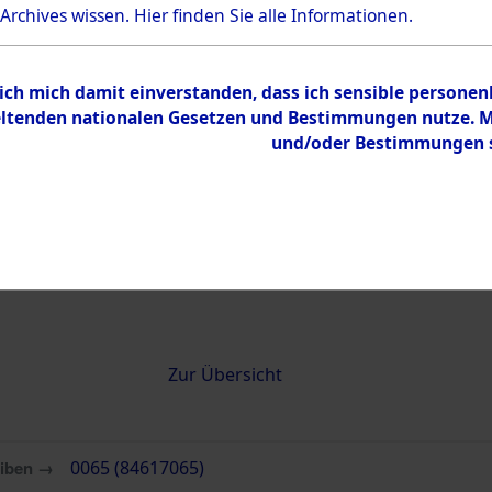
 Archives wissen.
Hier
finden Sie alle Informationen.
0065 (84617065)
 ich mich damit einverstanden, dass ich sensible persone
tenden nationalen Gesetzen und Bestimmungen nutze. Mir
und/oder Bestimmungen st
Übergeordnetes
Attempted 
Dokument
Ergebnisse
Auswertung
identifizie
Todesmärs
Inhalt
Zur Übersicht
eiben →
0065 (84617065)