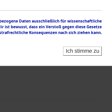
nbezogene Daten ausschließlich für wissenschaftliche
 ist bewusst, dass ein Verstoß gegen diese Gesetze
rafrechtliche Konsequenzen nach sich ziehen kann.
Identification of Unknown Dead - Cemeteries:
 der Identifizierung anhand von Häftlingsnummern:
s- und Ergebnisbogen des ITS - Records Branch - für
Ich stimme zu
rte Tote nach Friedhöfen auf den Stationen der
che.