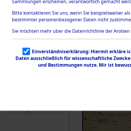
Häftlings
Sammlungen erscheinen, verantwortlich gemacht wer
Todesmärsche
Ergebnisbo
5.3.1 Alliierte
Bitte
kontaktieren
Sie uns, wenn Sie beispielsweiser al
Erhebungen
bestimmter personenbezogener Daten nicht zustimme
zu
Branch - fü
Todesmärsch
en
Sie möchten mehr über die Datenrichtlinie der Arolsen
Friedhöfen
5.3.2
Versuchte
Identifizierun
Todesmärs
Einverständniserklärung: Hiermit erkläre i
g
Daten ausschließlich für wissenschaftliche Zweck
5.3.3
0003 (846
Todesmärsch
und Bestimmungen nutze. Mir ist bewuss
e /
Identifikation
unbekannter
Toter
5.3.5
Grabermittlu
ng /
Friedhofsplän
e