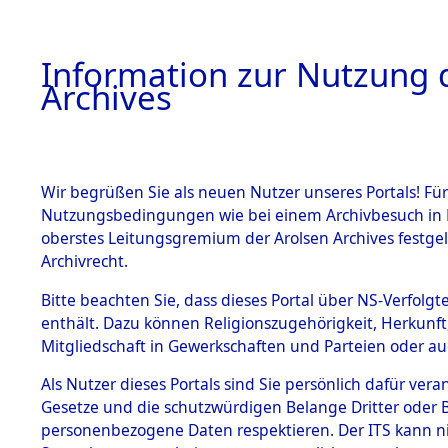
Information zur Nutzung d
Archives
HOME
BESTANDSBESCHREIBUNG
ARCHIVAL
Wir begrüßen Sie als neuen Nutzer unseres Portals! Für
Nutzungsbedingungen wie bei einem Archivbesuch in B
oberstes Leitungsgremium der Arolsen Archives festg
Archivrecht.
BESTÄNDE
Bitte beachten Sie, dass dieses Portal über NS-Verfolgte
Attempted 
enthält. Dazu können Religionszugehörigkeit, Herkunf
Mitgliedschaft in Gewerkschaften und Parteien oder auc
Dead - Cem
1.
Inhaftierungsdoku
mente
Als Nutzer dieses Portals sind Sie persönlich dafür vera
Identifizi
Gesetze und die schutzwürdigen Belange Dritter oder B
5. Verschiedenes
personenbezogene Daten respektieren. Der ITS kann nic
5.3