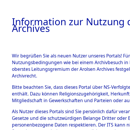
Information zur Nutzung d
Archives
HOME
BESTANDSBESCHREIBUNG
ARCHIVAL
Wir begrüßen Sie als neuen Nutzer unseres Portals! Für
Nutzungsbedingungen wie bei einem Archivbesuch in B
oberstes Leitungsgremium der Arolsen Archives festg
Archivrecht.
BESTÄNDE
Bitte beachten Sie, dass dieses Portal über NS-Verfolgte
Attempted 
enthält. Dazu können Religionszugehörigkeit, Herkunf
Mitgliedschaft in Gewerkschaften und Parteien oder auc
Dead - Cem
1.
Inhaftierungsdoku
mente
Als Nutzer dieses Portals sind Sie persönlich dafür vera
Identifizi
Gesetze und die schutzwürdigen Belange Dritter oder B
5. Verschiedenes
personenbezogene Daten respektieren. Der ITS kann nic
5.3