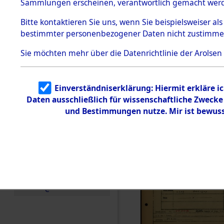
Häftlings
Sammlungen erscheinen, verantwortlich gemacht wer
Todesmärsche
Ergebnisbo
5.3.1 Alliierte
Bitte
kontaktieren
Sie uns, wenn Sie beispielsweiser al
Erhebungen
bestimmter personenbezogener Daten nicht zustimme
zu
Branch - fü
Todesmärsch
en
Sie möchten mehr über die Datenrichtlinie der Arolsen
Friedhöfen
5.3.2
Versuchte
Identifizierun
Todesmärs
Einverständniserklärung: Hiermit erkläre i
g
Daten ausschließlich für wissenschaftliche Zweck
5.3.3
0010 (846
Todesmärsch
und Bestimmungen nutze. Mir ist bewuss
e /
Identifikation
unbekannter
Toter
5.3.5
Grabermittlu
ng /
Friedhofsplän
e