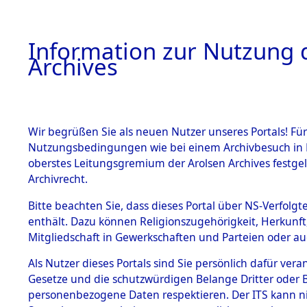
Information zur Nutzung d
Archives
HOME
BESTANDSBESCHREIBUNG
ARCHIVAL
Wir begrüßen Sie als neuen Nutzer unseres Portals! Für
Nutzungsbedingungen wie bei einem Archivbesuch in B
oberstes Leitungsgremium der Arolsen Archives festg
Archivrecht.
BESTÄNDE
Bitte beachten Sie, dass dieses Portal über NS-Verfolgte
Attempted 
enthält. Dazu können Religionszugehörigkeit, Herkunf
Mitgliedschaft in Gewerkschaften und Parteien oder auc
Dead - Cem
1.
Inhaftierungsdoku
mente
Als Nutzer dieses Portals sind Sie persönlich dafür vera
Identifizi
Gesetze und die schutzwürdigen Belange Dritter oder B
5. Verschiedenes
personenbezogene Daten respektieren. Der ITS kann nic
5.3