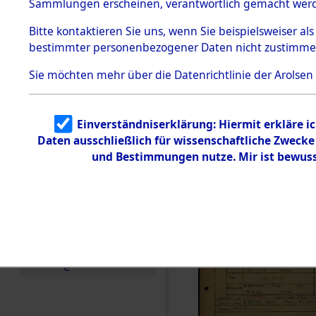
Häftlings
Sammlungen erscheinen, verantwortlich gemacht wer
Todesmärsche
Ergebnisbo
5.3.1 Alliierte
Bitte
kontaktieren
Sie uns, wenn Sie beispielsweiser al
Erhebungen
bestimmter personenbezogener Daten nicht zustimme
zu
Branch - fü
Todesmärsch
en
Sie möchten mehr über die Datenrichtlinie der Arolsen
Friedhöfen
5.3.2
Versuchte
Identifizierun
Todesmärs
Einverständniserklärung: Hiermit erkläre i
g
Daten ausschließlich für wissenschaftliche Zweck
5.3.3
0011 (846
Todesmärsch
und Bestimmungen nutze. Mir ist bewuss
e /
Identifikation
unbekannter
Toter
5.3.5
Grabermittlu
ng /
Friedhofsplän
e