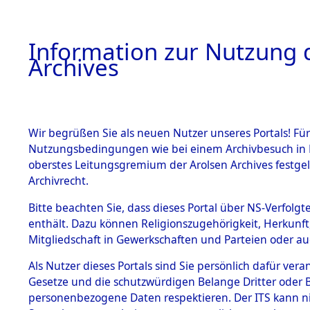
Information zur Nutzung d
Archives
HOME
BESTANDSBESCHREIBUNG
ARCHIVAL
Wir begrüßen Sie als neuen Nutzer unseres Portals! Für
Nutzungsbedingungen wie bei einem Archivbesuch in B
oberstes Leitungsgremium der Arolsen Archives festg
Archivrecht.
BESTÄNDE
Bitte beachten Sie, dass dieses Portal über NS-Verfolgte
Attempted 
enthält. Dazu können Religionszugehörigkeit, Herkunf
Mitgliedschaft in Gewerkschaften und Parteien oder auc
Dead - Cem
1.
Inhaftierungsdoku
mente
Als Nutzer dieses Portals sind Sie persönlich dafür vera
Identifizi
Gesetze und die schutzwürdigen Belange Dritter oder B
5. Verschiedenes
personenbezogene Daten respektieren. Der ITS kann nic
5.3