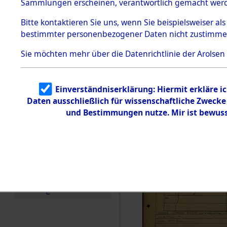
Häftlings
Sammlungen erscheinen, verantwortlich gemacht wer
Todesmärsche
Ergebnisbo
5.3.1 Alliierte
Bitte
kontaktieren
Sie uns, wenn Sie beispielsweiser al
Erhebungen
bestimmter personenbezogener Daten nicht zustimme
zu
Branch - fü
Todesmärsch
en
Sie möchten mehr über die Datenrichtlinie der Arolsen
Friedhöfen
5.3.2
Versuchte
Identifizierun
Todesmärs
Einverständniserklärung: Hiermit erkläre i
g
Daten ausschließlich für wissenschaftliche Zweck
5.3.3
0020 (846
Todesmärsch
und Bestimmungen nutze. Mir ist bewuss
e /
Identifikation
unbekannter
Toter
5.3.5
Grabermittlu
ng /
Friedhofsplän
e