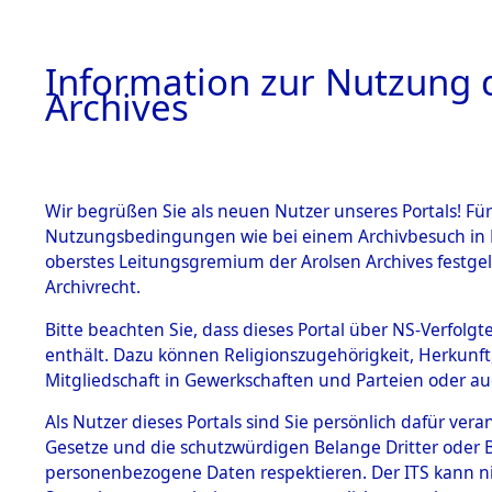
Information zur Nutzung d
Archives
HOME
BESTANDSBESCHREIBUNG
ARCHIVAL
Wir begrüßen Sie als neuen Nutzer unseres Portals! Für
Nutzungsbedingungen wie bei einem Archivbesuch in B
oberstes Leitungsgremium der Arolsen Archives festg
Archivrecht.
BESTÄNDE
Bitte beachten Sie, dass dieses Portal über NS-Verfolgte
Attempted 
enthält. Dazu können Religionszugehörigkeit, Herkunf
Mitgliedschaft in Gewerkschaften und Parteien oder auc
Dead - Cem
1.
Inhaftierungsdoku
mente
Als Nutzer dieses Portals sind Sie persönlich dafür vera
Identifizi
Gesetze und die schutzwürdigen Belange Dritter oder B
5. Verschiedenes
personenbezogene Daten respektieren. Der ITS kann nic
5.3