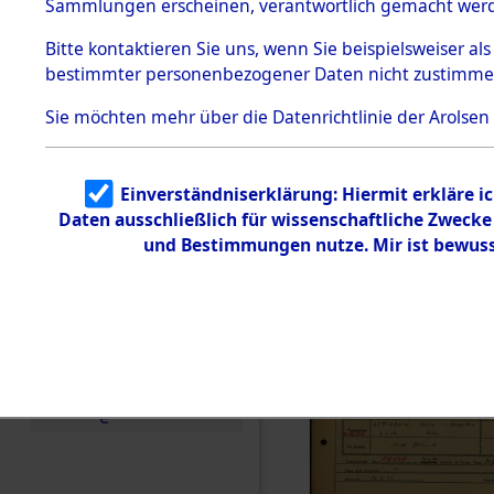
Häftlings
Sammlungen erscheinen, verantwortlich gemacht wer
Todesmärsche
Ergebnisbo
5.3.1 Alliierte
Bitte
kontaktieren
Sie uns, wenn Sie beispielsweiser al
Erhebungen
bestimmter personenbezogener Daten nicht zustimme
zu
Branch - fü
Todesmärsch
en
Sie möchten mehr über die Datenrichtlinie der Arolsen
Friedhöfen
5.3.2
Versuchte
Identifizierun
Todesmärs
Einverständniserklärung: Hiermit erkläre i
g
Daten ausschließlich für wissenschaftliche Zweck
5.3.3
0010 (846
Todesmärsch
und Bestimmungen nutze. Mir ist bewuss
e /
Identifikation
unbekannter
Toter
5.3.5
Grabermittlu
ng /
Friedhofsplän
e