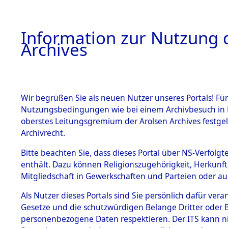
Information zur Nutzung d
Archives
HOME
BESTANDSBESCHREIBUNG
ARCHIVAL
Wir begrüßen Sie als neuen Nutzer unseres Portals! Für
Nutzungsbedingungen wie bei einem Archivbesuch in B
oberstes Leitungsgremium der Arolsen Archives festg
Archivrecht.
BESTÄNDE
Bitte beachten Sie, dass dieses Portal über NS-Verfolgte
Attempted 
enthält. Dazu können Religionszugehörigkeit, Herkunf
Mitgliedschaft in Gewerkschaften und Parteien oder auc
Dead - Cem
1.
Inhaftierungsdoku
mente
Als Nutzer dieses Portals sind Sie persönlich dafür vera
Identifizi
Gesetze und die schutzwürdigen Belange Dritter oder B
5. Verschiedenes
personenbezogene Daten respektieren. Der ITS kann nic
5.3