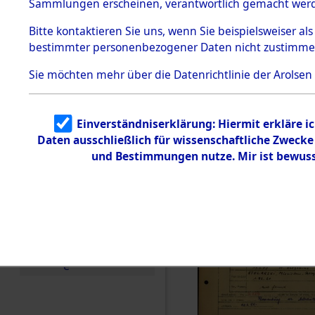
Häftlings
Sammlungen erscheinen, verantwortlich gemacht wer
Todesmärsche
Ergebnisbo
5.3.1 Alliierte
Bitte
kontaktieren
Sie uns, wenn Sie beispielsweiser al
Erhebungen
bestimmter personenbezogener Daten nicht zustimme
zu
Branch - fü
Todesmärsch
en
Sie möchten mehr über die Datenrichtlinie der Arolsen
Friedhöfen
5.3.2
Versuchte
Identifizierun
Todesmärs
Einverständniserklärung: Hiermit erkläre i
g
Daten ausschließlich für wissenschaftliche Zweck
5.3.3
0009 (846
Todesmärsch
und Bestimmungen nutze. Mir ist bewuss
e /
Identifikation
unbekannter
Toter
5.3.5
Grabermittlu
ng /
Friedhofsplän
e