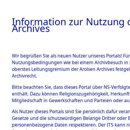
Information zur Nutzung d
Archives
HOME
BESTANDSBESCHREIBUNG
ARCHIVAL
Wir begrüßen Sie als neuen Nutzer unseres Portals! Für
Nutzungsbedingungen wie bei einem Archivbesuch in B
oberstes Leitungsgremium der Arolsen Archives festg
Archivrecht.
BESTÄNDE
Bitte beachten Sie, dass dieses Portal über NS-Verfolgte
Attempted 
enthält. Dazu können Religionszugehörigkeit, Herkunf
Mitgliedschaft in Gewerkschaften und Parteien oder auc
Dead - Cem
1.
Inhaftierungsdoku
mente
Als Nutzer dieses Portals sind Sie persönlich dafür vera
Identifizi
Gesetze und die schutzwürdigen Belange Dritter oder B
5. Verschiedenes
personenbezogene Daten respektieren. Der ITS kann nic
5.3