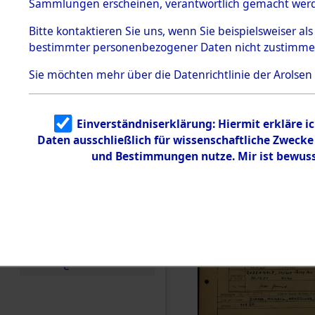
Häftlings
Sammlungen erscheinen, verantwortlich gemacht wer
Todesmärsche
Ergebnisbo
5.3.1 Alliierte
Bitte
kontaktieren
Sie uns, wenn Sie beispielsweiser al
Erhebungen
bestimmter personenbezogener Daten nicht zustimme
zu
Branch - fü
Todesmärsch
en
Sie möchten mehr über die Datenrichtlinie der Arolsen
Friedhöfen
5.3.2
Versuchte
Identifizierun
Todesmärs
Einverständniserklärung: Hiermit erkläre i
g
Daten ausschließlich für wissenschaftliche Zweck
5.3.3
0011 (846
Todesmärsch
und Bestimmungen nutze. Mir ist bewuss
e /
Identifikation
unbekannter
Toter
5.3.5
Grabermittlu
ng /
Friedhofsplän
e