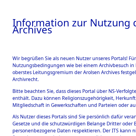
Information zur Nutzung d
Archives
HOME
BESTANDSBESCHREIBUNG
ARCHIVAL
Wir begrüßen Sie als neuen Nutzer unseres Portals! Für
Nutzungsbedingungen wie bei einem Archivbesuch in B
oberstes Leitungsgremium der Arolsen Archives festg
Archivrecht.
BESTÄNDE
Bitte beachten Sie, dass dieses Portal über NS-Verfolgte
Attempted 
enthält. Dazu können Religionszugehörigkeit, Herkunf
Mitgliedschaft in Gewerkschaften und Parteien oder auc
Dead - Cem
1.
Inhaftierungsdoku
mente
Als Nutzer dieses Portals sind Sie persönlich dafür vera
Identifizi
Gesetze und die schutzwürdigen Belange Dritter oder B
5. Verschiedenes
personenbezogene Daten respektieren. Der ITS kann nic
5.3