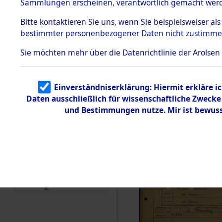
Häftlings
Sammlungen erscheinen, verantwortlich gemacht wer
Todesmärsche
Ergebnisbo
5.3.1 Alliierte
Bitte
kontaktieren
Sie uns, wenn Sie beispielsweiser al
Erhebungen
bestimmter personenbezogener Daten nicht zustimme
zu
Branch - fü
Todesmärsch
en
Sie möchten mehr über die Datenrichtlinie der Arolsen
Friedhöfen
5.3.2
Versuchte
Identifizierun
Todesmärs
Einverständniserklärung: Hiermit erkläre i
g
Daten ausschließlich für wissenschaftliche Zweck
5.3.3
0017 (846
Todesmärsch
und Bestimmungen nutze. Mir ist bewuss
e /
Identifikation
unbekannter
Toter
5.3.5
Grabermittlu
ng /
Friedhofsplän
e