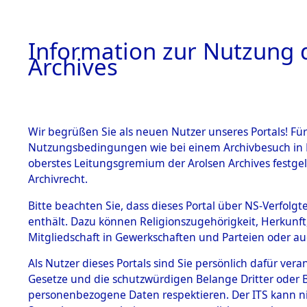
Information zur Nutzung d
Archives
HOME
BESTANDSBESCHREIBUNG
ARCHIVAL
Wir begrüßen Sie als neuen Nutzer unseres Portals! Für
Nutzungsbedingungen wie bei einem Archivbesuch in B
oberstes Leitungsgremium der Arolsen Archives festg
Archivrecht.
BESTÄNDE
Bitte beachten Sie, dass dieses Portal über NS-Verfolgte
Attempted 
enthält. Dazu können Religionszugehörigkeit, Herkunf
Mitgliedschaft in Gewerkschaften und Parteien oder auc
Dead - Cem
1.
Inhaftierungsdoku
mente
Als Nutzer dieses Portals sind Sie persönlich dafür vera
Identifizi
Gesetze und die schutzwürdigen Belange Dritter oder B
5. Verschiedenes
personenbezogene Daten respektieren. Der ITS kann nic
5.3