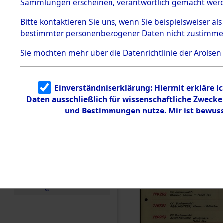
Häftlings
Sammlungen erscheinen, verantwortlich gemacht wer
Todesmärsche
Ergebnisbo
5.3.1 Alliierte
Bitte
kontaktieren
Sie uns, wenn Sie beispielsweiser al
Erhebungen
bestimmter personenbezogener Daten nicht zustimme
zu
Branch - fü
Todesmärsch
en
Sie möchten mehr über die Datenrichtlinie der Arolsen
Friedhöfen
5.3.2
Versuchte
Identifizierun
Todesmärs
Einverständniserklärung: Hiermit erkläre i
g
Daten ausschließlich für wissenschaftliche Zweck
5.3.3
0004 (846
Todesmärsch
und Bestimmungen nutze. Mir ist bewuss
e /
Identifikation
unbekannter
Toter
5.3.5
Grabermittlu
ng /
Friedhofsplän
e