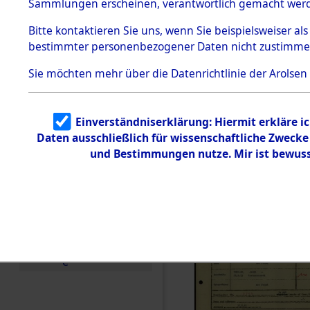
Häftlings
Sammlungen erscheinen, verantwortlich gemacht wer
Todesmärsche
Ergebnisbo
5.3.1 Alliierte
Bitte
kontaktieren
Sie uns, wenn Sie beispielsweiser al
Erhebungen
bestimmter personenbezogener Daten nicht zustimme
zu
Branch - fü
Todesmärsch
en
Sie möchten mehr über die Datenrichtlinie der Arolsen
Friedhöfen
5.3.2
Versuchte
Identifizierun
Todesmärs
Einverständniserklärung: Hiermit erkläre i
g
Daten ausschließlich für wissenschaftliche Zweck
5.3.3
0024 (846
Todesmärsch
und Bestimmungen nutze. Mir ist bewuss
e /
Identifikation
unbekannter
Toter
5.3.5
Grabermittlu
ng /
Friedhofsplän
e