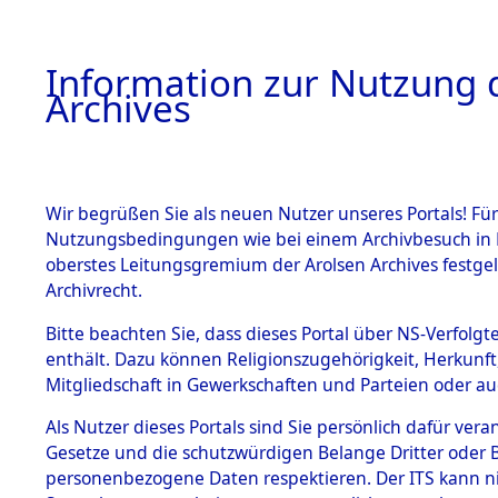
Information zur Nutzung d
Archives
HOME
BESTANDSBESCHREIBUNG
ARCHIVAL
Wir begrüßen Sie als neuen Nutzer unseres Portals! Für
Nutzungsbedingungen wie bei einem Archivbesuch in B
oberstes Leitungsgremium der Arolsen Archives festg
Archivrecht.
BESTÄNDE
Bitte beachten Sie, dass dieses Portal über NS-Verfolgte
Attempted 
enthält. Dazu können Religionszugehörigkeit, Herkunf
Mitgliedschaft in Gewerkschaften und Parteien oder auc
Dead - Cem
1.
Inhaftierungsdoku
mente
Als Nutzer dieses Portals sind Sie persönlich dafür vera
Identifizi
Gesetze und die schutzwürdigen Belange Dritter oder B
5. Verschiedenes
personenbezogene Daten respektieren. Der ITS kann nic
5.3