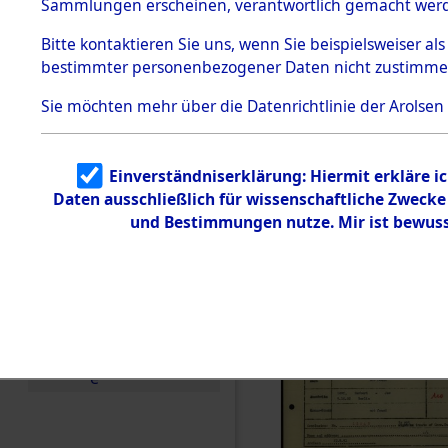
Häftlings
Sammlungen erscheinen, verantwortlich gemacht wer
Todesmärsche
Ergebnisbo
5.3.1 Alliierte
Bitte
kontaktieren
Sie uns, wenn Sie beispielsweiser al
Erhebungen
bestimmter personenbezogener Daten nicht zustimme
zu
Branch - fü
Todesmärsch
en
Sie möchten mehr über die Datenrichtlinie der Arolsen
Friedhöfen
5.3.2
Versuchte
Identifizierun
Todesmärs
Einverständniserklärung: Hiermit erkläre i
g
Daten ausschließlich für wissenschaftliche Zweck
5.3.3
0032 (846
Todesmärsch
und Bestimmungen nutze. Mir ist bewuss
e /
Identifikation
unbekannter
Toter
5.3.5
Grabermittlu
ng /
Friedhofsplän
e