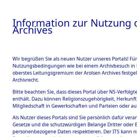
Information zur Nutzung d
Archives
HOME
BESTANDSBESCHREIBUNG
ARCHIVAL
Wir begrüßen Sie als neuen Nutzer unseres Portals! Für
Nutzungsbedingungen wie bei einem Archivbesuch in B
oberstes Leitungsgremium der Arolsen Archives festg
Archivrecht.
BESTÄNDE
Bitte beachten Sie, dass dieses Portal über NS-Verfolgte
Attempted 
enthält. Dazu können Religionszugehörigkeit, Herkunf
Mitgliedschaft in Gewerkschaften und Parteien oder auc
Dead - Cem
1.
Inhaftierungsdoku
mente
Als Nutzer dieses Portals sind Sie persönlich dafür vera
Identifizi
Gesetze und die schutzwürdigen Belange Dritter oder B
5. Verschiedenes
personenbezogene Daten respektieren. Der ITS kann nic
5.3