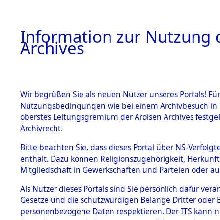
Information zur Nutzung d
Archives
HOME
BESTANDSBESCHREIBUNG
ARCHIVAL
Wir begrüßen Sie als neuen Nutzer unseres Portals! Für
Nutzungsbedingungen wie bei einem Archivbesuch in B
oberstes Leitungsgremium der Arolsen Archives festg
Archivrecht.
BESTÄNDE
Bitte beachten Sie, dass dieses Portal über NS-Verfolgte
Attempted 
enthält. Dazu können Religionszugehörigkeit, Herkunf
Mitgliedschaft in Gewerkschaften und Parteien oder auc
Dead - Cem
1.
Inhaftierungsdoku
mente
Als Nutzer dieses Portals sind Sie persönlich dafür vera
Identifizi
Gesetze und die schutzwürdigen Belange Dritter oder B
5. Verschiedenes
personenbezogene Daten respektieren. Der ITS kann nic
5.3