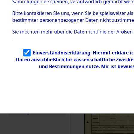
Häftlings
Sammlungen erscheinen, verantwortlich gemacht wer
Todesmärsche
Ergebnisbo
5.3.1 Alliierte
Bitte
kontaktieren
Sie uns, wenn Sie beispielsweiser al
Erhebungen
bestimmter personenbezogener Daten nicht zustimme
zu
Branch - fü
Todesmärsch
en
Sie möchten mehr über die Datenrichtlinie der Arolsen
Friedhöfen
5.3.2
Versuchte
Identifizierun
Todesmärs
Einverständniserklärung: Hiermit erkläre i
g
Daten ausschließlich für wissenschaftliche Zweck
5.3.3
0075 (846
Todesmärsch
und Bestimmungen nutze. Mir ist bewuss
e /
Identifikation
unbekannter
Toter
5.3.5
Grabermittlu
ng /
Friedhofsplän
e