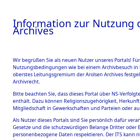
Information zur Nutzung d
Archives
HOME
BESTANDSBESCHREIBUNG
ARCHIVAL
Wir begrüßen Sie als neuen Nutzer unseres Portals! Für
Nutzungsbedingungen wie bei einem Archivbesuch in B
oberstes Leitungsgremium der Arolsen Archives festg
Archivrecht.
BESTÄNDE
Bitte beachten Sie, dass dieses Portal über NS-Verfolgte
Attempted 
enthält. Dazu können Religionszugehörigkeit, Herkunf
Mitgliedschaft in Gewerkschaften und Parteien oder auc
Dead - Cem
1.
Inhaftierungsdoku
mente
Als Nutzer dieses Portals sind Sie persönlich dafür vera
Identifizi
Gesetze und die schutzwürdigen Belange Dritter oder B
5. Verschiedenes
personenbezogene Daten respektieren. Der ITS kann nic
5.3