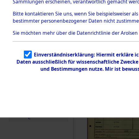
Häftlings
Sammlungen erscheinen, verantwortlich gemacht wer
Todesmärsche
Ergebnisbo
5.3.1 Alliierte
Bitte
kontaktieren
Sie uns, wenn Sie beispielsweiser al
Erhebungen
bestimmter personenbezogener Daten nicht zustimme
zu
Branch - fü
Todesmärsch
en
Sie möchten mehr über die Datenrichtlinie der Arolsen
Friedhöfen
5.3.2
Versuchte
Identifizierun
Todesmärs
Einverständniserklärung: Hiermit erkläre i
g
Daten ausschließlich für wissenschaftliche Zweck
5.3.3
0091 (846
Todesmärsch
und Bestimmungen nutze. Mir ist bewuss
e /
Identifikation
unbekannter
Toter
5.3.5
Grabermittlu
ng /
Friedhofsplän
e