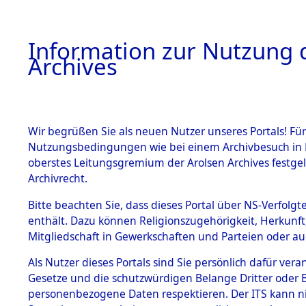
Information zur Nutzung d
Archives
HOME
BESTANDSBESCHREIBUNG
ARCHIVAL
Wir begrüßen Sie als neuen Nutzer unseres Portals! Für
Nutzungsbedingungen wie bei einem Archivbesuch in B
oberstes Leitungsgremium der Arolsen Archives festg
Archivrecht.
BESTÄNDE
Bitte beachten Sie, dass dieses Portal über NS-Verfolgte
Attempted 
enthält. Dazu können Religionszugehörigkeit, Herkunf
Mitgliedschaft in Gewerkschaften und Parteien oder auc
Dead - Cem
1.
Inhaftierungsdoku
mente
Als Nutzer dieses Portals sind Sie persönlich dafür vera
Identifizi
Gesetze und die schutzwürdigen Belange Dritter oder B
5. Verschiedenes
personenbezogene Daten respektieren. Der ITS kann nic
5.3