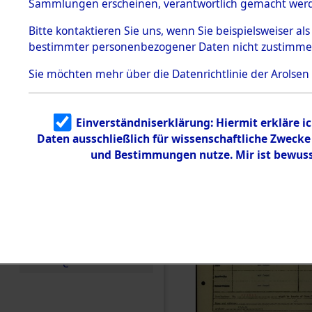
Häftlings
Sammlungen erscheinen, verantwortlich gemacht wer
Todesmärsche
Ergebnisbo
5.3.1 Alliierte
Bitte
kontaktieren
Sie uns, wenn Sie beispielsweiser al
Erhebungen
bestimmter personenbezogener Daten nicht zustimme
zu
Branch - fü
Todesmärsch
en
Sie möchten mehr über die Datenrichtlinie der Arolsen
Friedhöfen
5.3.2
Versuchte
Identifizierun
Todesmärs
Einverständniserklärung: Hiermit erkläre i
g
Daten ausschließlich für wissenschaftliche Zweck
5.3.3
0096 (846
Todesmärsch
und Bestimmungen nutze. Mir ist bewuss
e /
Identifikation
unbekannter
Toter
5.3.5
Grabermittlu
ng /
Friedhofsplän
e