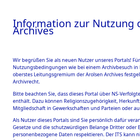
Information zur Nutzung d
Archives
HOME
BESTANDSBESCHREIBUNG
ARCHIVAL
Wir begrüßen Sie als neuen Nutzer unseres Portals! Für
Nutzungsbedingungen wie bei einem Archivbesuch in B
oberstes Leitungsgremium der Arolsen Archives festg
Archivrecht.
BESTÄNDE
Bitte beachten Sie, dass dieses Portal über NS-Verfolgte
Attempted 
enthält. Dazu können Religionszugehörigkeit, Herkunf
Mitgliedschaft in Gewerkschaften und Parteien oder auc
Dead - Cem
1.
Inhaftierungsdoku
mente
Als Nutzer dieses Portals sind Sie persönlich dafür vera
Identifizi
Gesetze und die schutzwürdigen Belange Dritter oder B
5. Verschiedenes
personenbezogene Daten respektieren. Der ITS kann nic
5.3