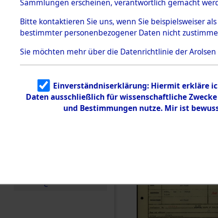
Häftlings
Sammlungen erscheinen, verantwortlich gemacht wer
Todesmärsche
Ergebnisbo
5.3.1 Alliierte
Bitte
kontaktieren
Sie uns, wenn Sie beispielsweiser al
Erhebungen
bestimmter personenbezogener Daten nicht zustimme
zu
Branch - fü
Todesmärsch
en
Sie möchten mehr über die Datenrichtlinie der Arolsen
Friedhöfen
5.3.2
Versuchte
Identifizierun
Todesmärs
Einverständniserklärung: Hiermit erkläre i
g
Daten ausschließlich für wissenschaftliche Zweck
5.3.3
0098 (846
Todesmärsch
und Bestimmungen nutze. Mir ist bewuss
e /
Identifikation
unbekannter
Toter
5.3.5
Grabermittlu
ng /
Friedhofsplän
e