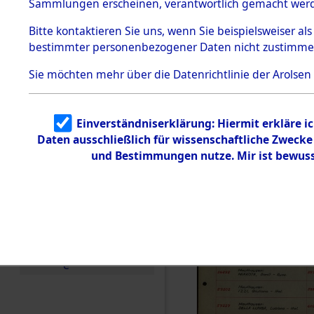
Häftlings
Sammlungen erscheinen, verantwortlich gemacht wer
Todesmärsche
Ergebnisbo
5.3.1 Alliierte
Bitte
kontaktieren
Sie uns, wenn Sie beispielsweiser al
Erhebungen
bestimmter personenbezogener Daten nicht zustimme
zu
Branch - fü
Todesmärsch
en
Sie möchten mehr über die Datenrichtlinie der Arolsen
Friedhöfen
5.3.2
Versuchte
Identifizierun
Todesmärs
Einverständniserklärung: Hiermit erkläre i
g
Daten ausschließlich für wissenschaftliche Zweck
5.3.3
0009 (846
Todesmärsch
und Bestimmungen nutze. Mir ist bewuss
e /
Identifikation
unbekannter
Toter
5.3.5
Grabermittlu
ng /
Friedhofsplän
e