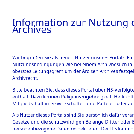
Information zur Nutzung d
Archives
HOME
BESTANDSBESCHREIBUNG
ARCHIVAL
Wir begrüßen Sie als neuen Nutzer unseres Portals! Für
Nutzungsbedingungen wie bei einem Archivbesuch in B
oberstes Leitungsgremium der Arolsen Archives festg
Archivrecht.
BESTÄNDE
Bitte beachten Sie, dass dieses Portal über NS-Verfolgte
Attempted 
enthält. Dazu können Religionszugehörigkeit, Herkunf
Mitgliedschaft in Gewerkschaften und Parteien oder auc
Dead - Cem
1.
Inhaftierungsdoku
mente
Als Nutzer dieses Portals sind Sie persönlich dafür vera
Identifizi
Gesetze und die schutzwürdigen Belange Dritter oder B
5. Verschiedenes
personenbezogene Daten respektieren. Der ITS kann nic
5.3