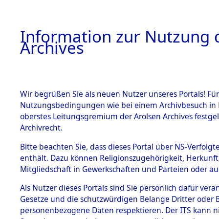
Information zur Nutzung d
Archives
HOME
BESTANDSBESCHREIBUNG
ARCHIVAL
Wir begrüßen Sie als neuen Nutzer unseres Portals! Für
Nutzungsbedingungen wie bei einem Archivbesuch in B
oberstes Leitungsgremium der Arolsen Archives festg
Archivrecht.
BESTÄNDE
Bitte beachten Sie, dass dieses Portal über NS-Verfolgte
Attempted 
enthält. Dazu können Religionszugehörigkeit, Herkunf
Mitgliedschaft in Gewerkschaften und Parteien oder auc
Dead - Cem
1.
Inhaftierungsdoku
mente
Als Nutzer dieses Portals sind Sie persönlich dafür vera
Identifizi
Gesetze und die schutzwürdigen Belange Dritter oder B
5. Verschiedenes
personenbezogene Daten respektieren. Der ITS kann nic
5.3