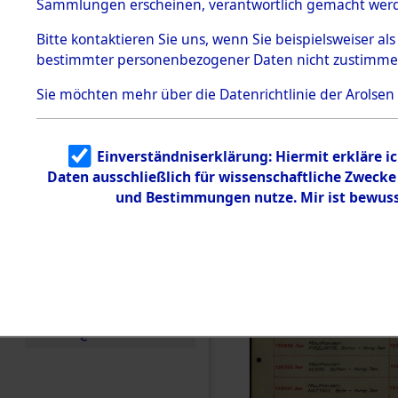
Häftlings
Sammlungen erscheinen, verantwortlich gemacht wer
Todesmärsche
Ergebnisbo
5.3.1 Alliierte
Bitte
kontaktieren
Sie uns, wenn Sie beispielsweiser al
Erhebungen
bestimmter personenbezogener Daten nicht zustimme
zu
Branch - fü
Todesmärsch
en
Sie möchten mehr über die Datenrichtlinie der Arolsen
Friedhöfen
5.3.2
Versuchte
Identifizierun
Todesmärs
Einverständniserklärung: Hiermit erkläre i
g
Daten ausschließlich für wissenschaftliche Zweck
5.3.3
0019 (846
Todesmärsch
und Bestimmungen nutze. Mir ist bewuss
e /
Identifikation
unbekannter
Toter
5.3.5
Grabermittlu
ng /
Friedhofsplän
e