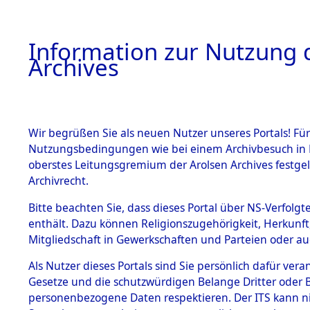
Information zur Nutzung d
Archives
HOME
BESTANDSBESCHREIBUNG
ARCHIVAL
Wir begrüßen Sie als neuen Nutzer unseres Portals! Für
Nutzungsbedingungen wie bei einem Archivbesuch in B
oberstes Leitungsgremium der Arolsen Archives festg
Archivrecht.
BESTÄNDE
Bitte beachten Sie, dass dieses Portal über NS-Verfolgte
Attempted 
enthält. Dazu können Religionszugehörigkeit, Herkunf
Mitgliedschaft in Gewerkschaften und Parteien oder auc
Dead - Cem
1.
Inhaftierungsdoku
mente
Als Nutzer dieses Portals sind Sie persönlich dafür vera
Identifizi
Gesetze und die schutzwürdigen Belange Dritter oder B
5. Verschiedenes
personenbezogene Daten respektieren. Der ITS kann nic
5.3