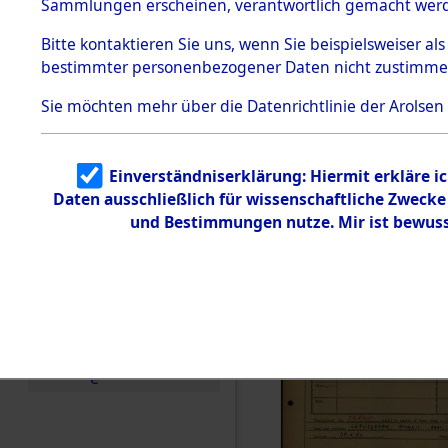
Häftlings
Sammlungen erscheinen, verantwortlich gemacht wer
Todesmärsche
Ergebnisbo
5.3.1 Alliierte
Bitte
kontaktieren
Sie uns, wenn Sie beispielsweiser al
Erhebungen
bestimmter personenbezogener Daten nicht zustimme
zu
Branch - fü
Todesmärsch
en
Sie möchten mehr über die Datenrichtlinie der Arolsen
Friedhöfen
5.3.2
Versuchte
Identifizierun
Todesmärs
Einverständniserklärung: Hiermit erkläre i
g
Daten ausschließlich für wissenschaftliche Zweck
5.3.3
0079 (846
Todesmärsch
und Bestimmungen nutze. Mir ist bewuss
e /
Identifikation
unbekannter
Toter
5.3.5
Grabermittlu
ng /
Friedhofsplän
e