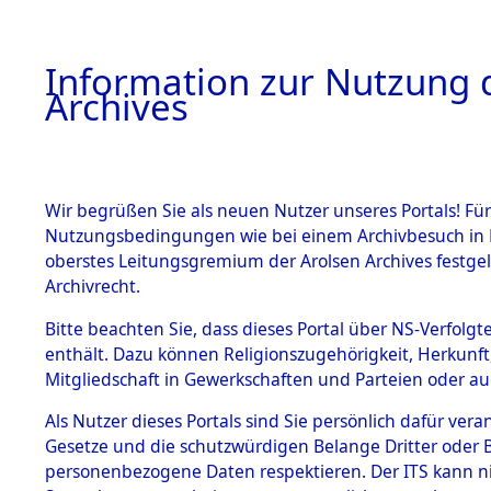
Information zur Nutzung d
Archives
HOME
BESTANDSBESCHREIBUNG
ARCHIVAL
Wir begrüßen Sie als neuen Nutzer unseres Portals! Für
Nutzungsbedingungen wie bei einem Archivbesuch in B
oberstes Leitungsgremium der Arolsen Archives festg
Archivrecht.
BESTÄNDE
Bitte beachten Sie, dass dieses Portal über NS-Verfolgte
Attempted 
enthält. Dazu können Religionszugehörigkeit, Herkunf
Mitgliedschaft in Gewerkschaften und Parteien oder auc
Dead - Cem
1.
Inhaftierungsdoku
mente
Als Nutzer dieses Portals sind Sie persönlich dafür vera
Identifizi
Gesetze und die schutzwürdigen Belange Dritter oder B
5. Verschiedenes
personenbezogene Daten respektieren. Der ITS kann nic
5.3