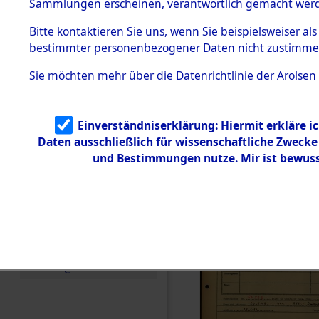
Häftlings
Sammlungen erscheinen, verantwortlich gemacht wer
Todesmärsche
Ergebnisbo
5.3.1 Alliierte
Bitte
kontaktieren
Sie uns, wenn Sie beispielsweiser al
Erhebungen
bestimmter personenbezogener Daten nicht zustimme
zu
Branch - fü
Todesmärsch
en
Sie möchten mehr über die Datenrichtlinie der Arolsen
Friedhöfen
5.3.2
Versuchte
Identifizierun
Todesmärs
Einverständniserklärung: Hiermit erkläre i
g
Daten ausschließlich für wissenschaftliche Zweck
5.3.3
0086 (846
Todesmärsch
und Bestimmungen nutze. Mir ist bewuss
e /
Identifikation
unbekannter
Toter
5.3.5
Grabermittlu
ng /
Friedhofsplän
e