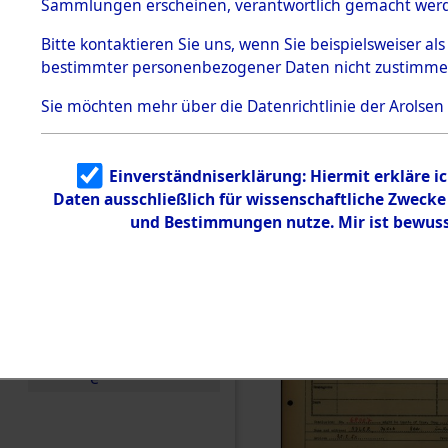
Häftlings
Sammlungen erscheinen, verantwortlich gemacht wer
Todesmärsche
Ergebnisbo
5.3.1 Alliierte
Bitte
kontaktieren
Sie uns, wenn Sie beispielsweiser al
Erhebungen
bestimmter personenbezogener Daten nicht zustimme
zu
Branch - fü
Todesmärsch
en
Sie möchten mehr über die Datenrichtlinie der Arolsen
Friedhöfen
5.3.2
Versuchte
Identifizierun
Todesmärs
Einverständniserklärung: Hiermit erkläre i
g
Daten ausschließlich für wissenschaftliche Zweck
5.3.3
0100 (846
Todesmärsch
und Bestimmungen nutze. Mir ist bewuss
e /
Identifikation
unbekannter
Toter
5.3.5
Grabermittlu
ng /
Friedhofsplän
e