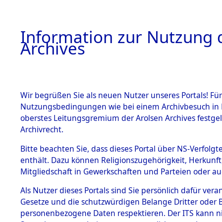
Information zur Nutzung d
Archives
HOME
BESTANDSBESCHREIBUNG
ARCHIVAL
Wir begrüßen Sie als neuen Nutzer unseres Portals! Für
Nutzungsbedingungen wie bei einem Archivbesuch in B
oberstes Leitungsgremium der Arolsen Archives festg
Archivrecht.
BESTÄNDE
Bitte beachten Sie, dass dieses Portal über NS-Verfolgte
Attempted 
enthält. Dazu können Religionszugehörigkeit, Herkunf
Mitgliedschaft in Gewerkschaften und Parteien oder auc
Dead - Cem
1.
Inhaftierungsdoku
mente
Als Nutzer dieses Portals sind Sie persönlich dafür vera
Identifizi
Gesetze und die schutzwürdigen Belange Dritter oder B
5. Verschiedenes
personenbezogene Daten respektieren. Der ITS kann nic
5.3