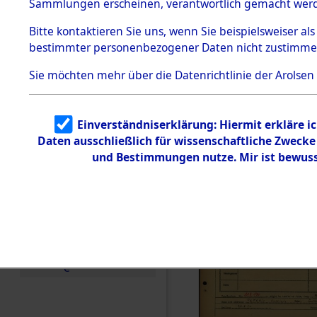
Häftlings
Sammlungen erscheinen, verantwortlich gemacht wer
Todesmärsche
Ergebnisbo
5.3.1 Alliierte
Bitte
kontaktieren
Sie uns, wenn Sie beispielsweiser al
Erhebungen
bestimmter personenbezogener Daten nicht zustimme
zu
Branch - fü
Todesmärsch
en
Sie möchten mehr über die Datenrichtlinie der Arolsen
Friedhöfen
5.3.2
Versuchte
Identifizierun
Todesmärs
Einverständniserklärung: Hiermit erkläre i
g
Daten ausschließlich für wissenschaftliche Zweck
5.3.3
0168 (846
Todesmärsch
und Bestimmungen nutze. Mir ist bewuss
e /
Identifikation
unbekannter
Toter
5.3.5
Grabermittlu
ng /
Friedhofsplän
e