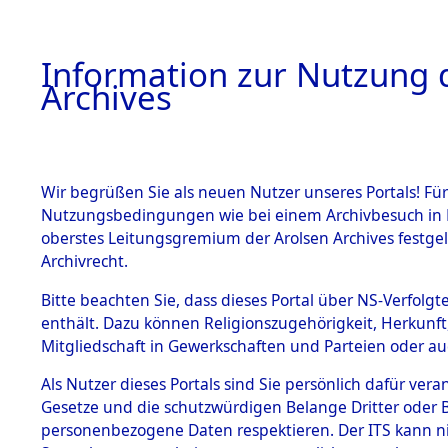
Information zur Nutzung d
Archives
HOME
BESTANDSBESCHREIBUNG
ARCHIVAL
Wir begrüßen Sie als neuen Nutzer unseres Portals! Für
Nutzungsbedingungen wie bei einem Archivbesuch in B
oberstes Leitungsgremium der Arolsen Archives festg
Archivrecht.
BESTÄNDE
Bitte beachten Sie, dass dieses Portal über NS-Verfolgte
Attempted 
enthält. Dazu können Religionszugehörigkeit, Herkunf
Mitgliedschaft in Gewerkschaften und Parteien oder auc
Dead - Cem
1.
Inhaftierungsdoku
mente
Als Nutzer dieses Portals sind Sie persönlich dafür vera
Identifizi
Gesetze und die schutzwürdigen Belange Dritter oder B
5. Verschiedenes
personenbezogene Daten respektieren. Der ITS kann nic
5.3