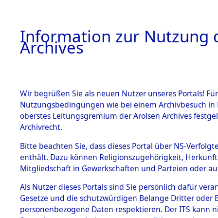
Information zur Nutzung d
Archives
HOME
BESTANDSBESCHREIBUNG
ARCHIVAL
Wir begrüßen Sie als neuen Nutzer unseres Portals! Für
Nutzungsbedingungen wie bei einem Archivbesuch in B
oberstes Leitungsgremium der Arolsen Archives festg
Archivrecht.
BESTÄNDE
Bitte beachten Sie, dass dieses Portal über NS-Verfolgte
Attempted 
enthält. Dazu können Religionszugehörigkeit, Herkunf
Mitgliedschaft in Gewerkschaften und Parteien oder auc
Dead - Cem
1.
Inhaftierungsdoku
mente
Als Nutzer dieses Portals sind Sie persönlich dafür vera
Identifizi
Gesetze und die schutzwürdigen Belange Dritter oder B
5. Verschiedenes
personenbezogene Daten respektieren. Der ITS kann nic
5.3