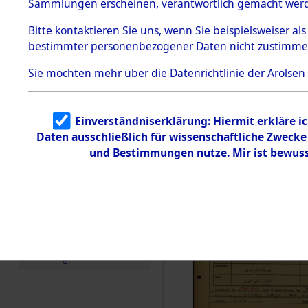
Häftlings
Sammlungen erscheinen, verantwortlich gemacht wer
Todesmärsche
Ergebnisbo
5.3.1 Alliierte
Bitte
kontaktieren
Sie uns, wenn Sie beispielsweiser al
Erhebungen
bestimmter personenbezogener Daten nicht zustimme
zu
Branch - fü
Todesmärsch
en
Sie möchten mehr über die Datenrichtlinie der Arolsen
Friedhöfen
5.3.2
Versuchte
Identifizierun
Todesmärs
Einverständniserklärung: Hiermit erkläre i
g
Daten ausschließlich für wissenschaftliche Zweck
5.3.3
0185 (846
Todesmärsch
und Bestimmungen nutze. Mir ist bewuss
e /
Identifikation
unbekannter
Toter
5.3.5
Grabermittlu
ng /
Friedhofsplän
e