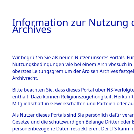
Information zur Nutzung d
Archives
HOME
BESTANDSBESCHREIBUNG
ARCHIVAL
Wir begrüßen Sie als neuen Nutzer unseres Portals! Für
Nutzungsbedingungen wie bei einem Archivbesuch in B
oberstes Leitungsgremium der Arolsen Archives festg
Archivrecht.
BESTÄNDE
Bitte beachten Sie, dass dieses Portal über NS-Verfolgte
Attempted 
enthält. Dazu können Religionszugehörigkeit, Herkunf
Mitgliedschaft in Gewerkschaften und Parteien oder auc
Dead - Cem
1.
Inhaftierungsdoku
mente
Als Nutzer dieses Portals sind Sie persönlich dafür vera
Identifizi
Gesetze und die schutzwürdigen Belange Dritter oder B
5. Verschiedenes
personenbezogene Daten respektieren. Der ITS kann nic
5.3