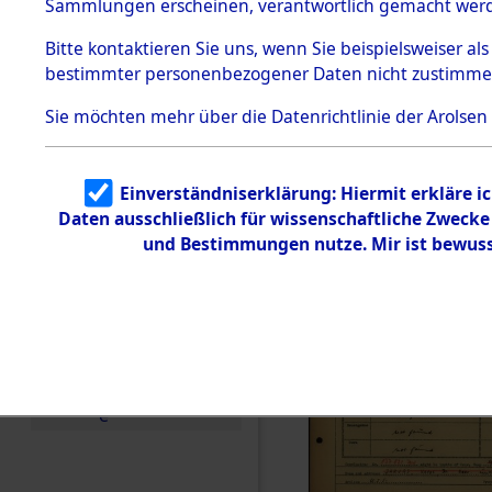
Häftlings
Sammlungen erscheinen, verantwortlich gemacht wer
Todesmärsche
Ergebnisbo
5.3.1 Alliierte
Bitte
kontaktieren
Sie uns, wenn Sie beispielsweiser al
Erhebungen
bestimmter personenbezogener Daten nicht zustimme
zu
Branch - fü
Todesmärsch
en
Sie möchten mehr über die Datenrichtlinie der Arolsen
Friedhöfen
5.3.2
Versuchte
Identifizierun
Todesmärs
Einverständniserklärung: Hiermit erkläre i
g
Daten ausschließlich für wissenschaftliche Zweck
5.3.3
0219 (846
Todesmärsch
und Bestimmungen nutze. Mir ist bewuss
e /
Identifikation
unbekannter
Toter
5.3.5
Grabermittlu
ng /
Friedhofsplän
e