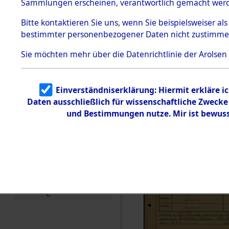
Häftlings
Sammlungen erscheinen, verantwortlich gemacht wer
Todesmärsche
Ergebnisbo
5.3.1 Alliierte
Bitte
kontaktieren
Sie uns, wenn Sie beispielsweiser al
Erhebungen
bestimmter personenbezogener Daten nicht zustimme
zu
Branch - fü
Todesmärsch
en
Sie möchten mehr über die Datenrichtlinie der Arolsen
Friedhöfen
5.3.2
Versuchte
Identifizierun
Todesmärs
Einverständniserklärung: Hiermit erkläre i
g
Daten ausschließlich für wissenschaftliche Zweck
5.3.3
0026 (846
Todesmärsch
und Bestimmungen nutze. Mir ist bewuss
e /
Identifikation
unbekannter
Toter
5.3.5
Grabermittlu
ng /
Friedhofsplän
e