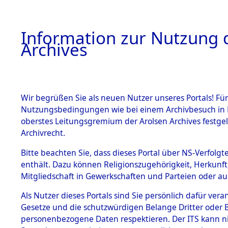
Information zur Nutzung d
Archives
HOME
BESTANDSBESCHREIBUNG
ARCHIVAL
Wir begrüßen Sie als neuen Nutzer unseres Portals! Für
Nutzungsbedingungen wie bei einem Archivbesuch in B
oberstes Leitungsgremium der Arolsen Archives festg
Archivrecht.
BESTÄNDE
Bitte beachten Sie, dass dieses Portal über NS-Verfolgte
Attempted 
enthält. Dazu können Religionszugehörigkeit, Herkunf
Mitgliedschaft in Gewerkschaften und Parteien oder auc
Dead - Cem
1.
Inhaftierungsdoku
mente
Als Nutzer dieses Portals sind Sie persönlich dafür vera
Identifizi
Gesetze und die schutzwürdigen Belange Dritter oder B
5. Verschiedenes
personenbezogene Daten respektieren. Der ITS kann nic
5.3