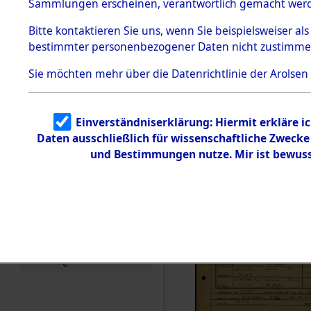
Häftlings
Sammlungen erscheinen, verantwortlich gemacht wer
Todesmärsche
Ergebnisbo
5.3.1 Alliierte
Bitte
kontaktieren
Sie uns, wenn Sie beispielsweiser al
Erhebungen
bestimmter personenbezogener Daten nicht zustimme
zu
Branch - fü
Todesmärsch
en
Sie möchten mehr über die Datenrichtlinie der Arolsen
Friedhöfen
5.3.2
Versuchte
Identifizierun
Todesmärs
Einverständniserklärung: Hiermit erkläre i
g
Daten ausschließlich für wissenschaftliche Zweck
5.3.3
0005 (846
Todesmärsch
und Bestimmungen nutze. Mir ist bewuss
e /
Identifikation
unbekannter
Toter
5.3.5
Grabermittlu
ng /
Friedhofsplän
e