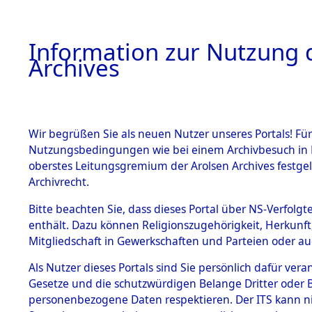
Information zur Nutzung d
Archives
HOME
BESTANDSBESCHREIBUNG
ARCHIVAL
Wir begrüßen Sie als neuen Nutzer unseres Portals! Für
Nutzungsbedingungen wie bei einem Archivbesuch in B
oberstes Leitungsgremium der Arolsen Archives festg
Archivrecht.
BESTÄNDE
Bitte beachten Sie, dass dieses Portal über NS-Verfolgte
Attempted 
enthält. Dazu können Religionszugehörigkeit, Herkunf
Mitgliedschaft in Gewerkschaften und Parteien oder auc
Dead - Cem
1.
Inhaftierungsdoku
mente
Als Nutzer dieses Portals sind Sie persönlich dafür vera
Identifizi
Gesetze und die schutzwürdigen Belange Dritter oder B
5. Verschiedenes
personenbezogene Daten respektieren. Der ITS kann nic
5.3