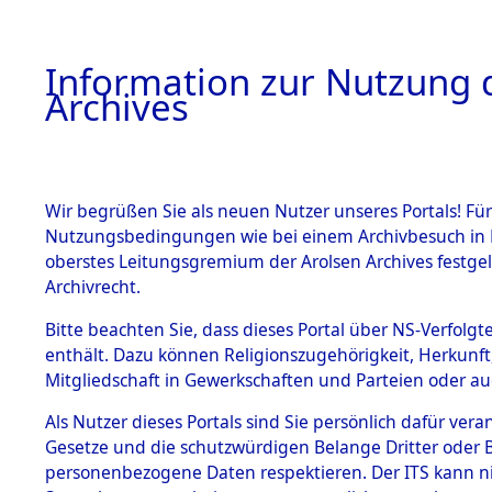
Information zur Nutzung d
Archives
HOME
BESTANDSBESCHREIBUNG
ARCHIVAL
Wir begrüßen Sie als neuen Nutzer unseres Portals! Für
Nutzungsbedingungen wie bei einem Archivbesuch in B
oberstes Leitungsgremium der Arolsen Archives festg
Archivrecht.
BESTÄNDE
Bitte beachten Sie, dass dieses Portal über NS-Verfolgte
Attempted 
enthält. Dazu können Religionszugehörigkeit, Herkunf
Mitgliedschaft in Gewerkschaften und Parteien oder auc
Dead - Cem
1.
Inhaftierungsdoku
mente
Als Nutzer dieses Portals sind Sie persönlich dafür vera
Identifizi
Gesetze und die schutzwürdigen Belange Dritter oder B
5. Verschiedenes
personenbezogene Daten respektieren. Der ITS kann nic
5.3