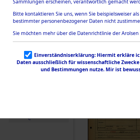
Häftlings
Sammlungen erscheinen, verantwortlich gemacht wer
Todesmärsche
Ergebnisbo
5.3.1 Alliierte
Bitte
kontaktieren
Sie uns, wenn Sie beispielsweiser al
Erhebungen
bestimmter personenbezogener Daten nicht zustimme
zu
Branch - fü
Todesmärsch
en
Sie möchten mehr über die Datenrichtlinie der Arolsen
Friedhöfen
5.3.2
Versuchte
Identifizierun
Todesmärs
Einverständniserklärung: Hiermit erkläre i
g
Daten ausschließlich für wissenschaftliche Zweck
5.3.3
0011 (846
Todesmärsch
und Bestimmungen nutze. Mir ist bewuss
e /
Identifikation
unbekannter
Toter
5.3.5
Grabermittlu
ng /
Friedhofsplän
e