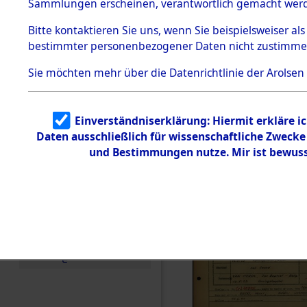
Häftlings
Sammlungen erscheinen, verantwortlich gemacht wer
Todesmärsche
Ergebnisbo
5.3.1 Alliierte
Bitte
kontaktieren
Sie uns, wenn Sie beispielsweiser al
Erhebungen
bestimmter personenbezogener Daten nicht zustimme
zu
Branch - fü
Todesmärsch
en
Sie möchten mehr über die Datenrichtlinie der Arolsen
Friedhöfen
5.3.2
Versuchte
Identifizierun
Todesmärs
Einverständniserklärung: Hiermit erkläre i
g
Daten ausschließlich für wissenschaftliche Zweck
5.3.3
0031 (846
Todesmärsch
und Bestimmungen nutze. Mir ist bewuss
e /
Identifikation
unbekannter
Toter
5.3.5
Grabermittlu
ng /
Friedhofsplän
e