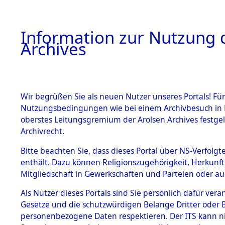
Information zur Nutzung d
Archives
HOME
BESTANDSBESCHREIBUNG
ARCHIVAL
Wir begrüßen Sie als neuen Nutzer unseres Portals! Für
Nutzungsbedingungen wie bei einem Archivbesuch in B
oberstes Leitungsgremium der Arolsen Archives festg
Archivrecht.
BESTÄNDE
Bitte beachten Sie, dass dieses Portal über NS-Verfolgte
Attempted 
enthält. Dazu können Religionszugehörigkeit, Herkunf
Mitgliedschaft in Gewerkschaften und Parteien oder auc
Dead - Cem
1.
Inhaftierungsdoku
mente
Als Nutzer dieses Portals sind Sie persönlich dafür vera
Identifizi
Gesetze und die schutzwürdigen Belange Dritter oder B
5. Verschiedenes
personenbezogene Daten respektieren. Der ITS kann nic
5.3