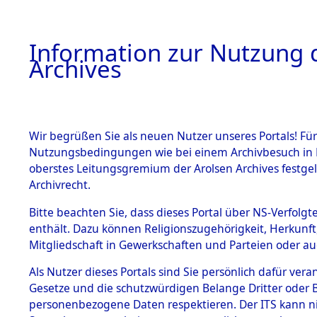
Information zur Nutzung d
Archives
HOME
BESTANDSBESCHREIBUNG
ARCHIVAL
Wir begrüßen Sie als neuen Nutzer unseres Portals! Für
Nutzungsbedingungen wie bei einem Archivbesuch in B
oberstes Leitungsgremium der Arolsen Archives festg
Archivrecht.
BESTÄNDE
Bitte beachten Sie, dass dieses Portal über NS-Verfolgte
Attempted 
enthält. Dazu können Religionszugehörigkeit, Herkunf
Mitgliedschaft in Gewerkschaften und Parteien oder auc
Dead - Cem
1.
Inhaftierungsdoku
mente
Als Nutzer dieses Portals sind Sie persönlich dafür vera
Identifizi
Gesetze und die schutzwürdigen Belange Dritter oder B
5. Verschiedenes
personenbezogene Daten respektieren. Der ITS kann nic
5.3