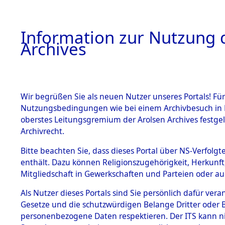
Information zur Nutzung d
Archives
HOME
BESTANDSBESCHREIBUNG
ARCHIVAL
Wir begrüßen Sie als neuen Nutzer unseres Portals! Für
Nutzungsbedingungen wie bei einem Archivbesuch in B
oberstes Leitungsgremium der Arolsen Archives festg
Archivrecht.
BESTÄNDE
Bitte beachten Sie, dass dieses Portal über NS-Verfolgte
Attempted 
enthält. Dazu können Religionszugehörigkeit, Herkunf
Mitgliedschaft in Gewerkschaften und Parteien oder auc
Dead - Cem
1.
Inhaftierungsdoku
mente
Als Nutzer dieses Portals sind Sie persönlich dafür vera
Identifizi
Gesetze und die schutzwürdigen Belange Dritter oder B
5. Verschiedenes
personenbezogene Daten respektieren. Der ITS kann nic
5.3