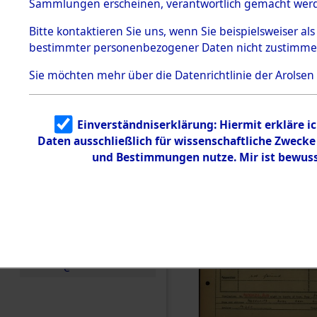
Häftlings
Sammlungen erscheinen, verantwortlich gemacht wer
Todesmärsche
Ergebnisbo
5.3.1 Alliierte
Bitte
kontaktieren
Sie uns, wenn Sie beispielsweiser al
Erhebungen
bestimmter personenbezogener Daten nicht zustimme
zu
Branch - fü
Todesmärsch
en
Sie möchten mehr über die Datenrichtlinie der Arolsen
Friedhöfen
5.3.2
Versuchte
Identifizierun
Todesmärs
Einverständniserklärung: Hiermit erkläre i
g
Daten ausschließlich für wissenschaftliche Zweck
5.3.3
0023 (846
Todesmärsch
und Bestimmungen nutze. Mir ist bewuss
e /
Identifikation
unbekannter
Toter
5.3.5
Grabermittlu
ng /
Friedhofsplän
e