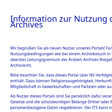
Information zur Nutzung d
Archives
HOME
BESTANDSBESCHREIBUNG
ARCHIVAL
Wir begrüßen Sie als neuen Nutzer unseres Portals! Für
Nutzungsbedingungen wie bei einem Archivbesuch in B
oberstes Leitungsgremium der Arolsen Archives festg
Archivrecht.
BESTÄNDE
Bitte beachten Sie, dass dieses Portal über NS-Verfolgte
Attempted 
enthält. Dazu können Religionszugehörigkeit, Herkunf
Mitgliedschaft in Gewerkschaften und Parteien oder auc
Dead - Cem
1.
Inhaftierungsdoku
mente
Als Nutzer dieses Portals sind Sie persönlich dafür vera
Identifizi
Gesetze und die schutzwürdigen Belange Dritter oder B
5. Verschiedenes
personenbezogene Daten respektieren. Der ITS kann nic
5.3