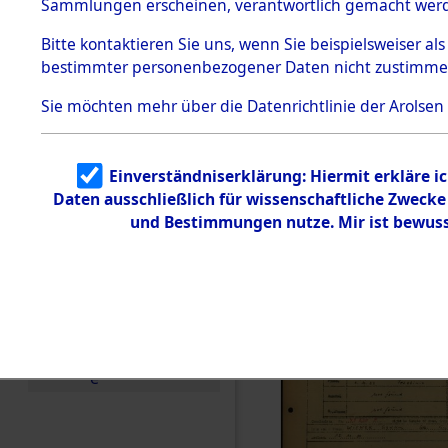
Häftlings
Sammlungen erscheinen, verantwortlich gemacht wer
Todesmärsche
Ergebnisbo
5.3.1 Alliierte
Bitte
kontaktieren
Sie uns, wenn Sie beispielsweiser al
Erhebungen
bestimmter personenbezogener Daten nicht zustimme
zu
Branch - fü
Todesmärsch
en
Sie möchten mehr über die Datenrichtlinie der Arolsen
Friedhöfen
5.3.2
Versuchte
Identifizierun
Todesmärs
Einverständniserklärung: Hiermit erkläre i
g
Daten ausschließlich für wissenschaftliche Zweck
5.3.3
0015 (846
Todesmärsch
und Bestimmungen nutze. Mir ist bewuss
e /
Identifikation
unbekannter
Toter
5.3.5
Grabermittlu
ng /
Friedhofsplän
e