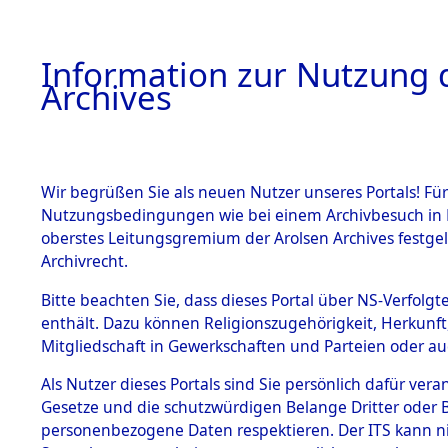
Information zur Nutzung d
Archives
HOME
BESTANDSBESCHREIBUNG
ARCHIVAL
Wir begrüßen Sie als neuen Nutzer unseres Portals! Für
Nutzungsbedingungen wie bei einem Archivbesuch in B
oberstes Leitungsgremium der Arolsen Archives festg
Archivrecht.
BESTÄNDE
Bitte beachten Sie, dass dieses Portal über NS-Verfolgte
Attempted 
enthält. Dazu können Religionszugehörigkeit, Herkunf
Mitgliedschaft in Gewerkschaften und Parteien oder auc
Dead - Cem
1.
Inhaftierungsdoku
mente
Als Nutzer dieses Portals sind Sie persönlich dafür vera
Identifizi
Gesetze und die schutzwürdigen Belange Dritter oder B
5. Verschiedenes
personenbezogene Daten respektieren. Der ITS kann nic
5.3