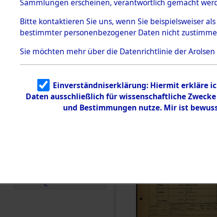
Häftlings
Sammlungen erscheinen, verantwortlich gemacht wer
Todesmärsche
Ergebnisbo
5.3.1 Alliierte
Bitte
kontaktieren
Sie uns, wenn Sie beispielsweiser al
Erhebungen
bestimmter personenbezogener Daten nicht zustimme
zu
Branch - fü
Todesmärsch
en
Sie möchten mehr über die Datenrichtlinie der Arolsen
Friedhöfen
5.3.2
Versuchte
Identifizierun
Todesmärs
Einverständniserklärung: Hiermit erkläre i
g
Daten ausschließlich für wissenschaftliche Zweck
5.3.3
0041 (846
Todesmärsch
und Bestimmungen nutze. Mir ist bewuss
e /
Identifikation
unbekannter
Toter
5.3.5
Grabermittlu
ng /
Friedhofsplän
e