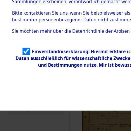
Häftlings
Sammlungen erscheinen, verantwortlich gemacht wer
Todesmärsche
Ergebnisbo
5.3.1 Alliierte
Bitte
kontaktieren
Sie uns, wenn Sie beispielsweiser al
Erhebungen
bestimmter personenbezogener Daten nicht zustimme
zu
Branch - fü
Todesmärsch
en
Sie möchten mehr über die Datenrichtlinie der Arolsen
Friedhöfen
5.3.2
Versuchte
Identifizierun
Todesmärs
Einverständniserklärung: Hiermit erkläre i
g
Daten ausschließlich für wissenschaftliche Zweck
5.3.3
0006 (846
Todesmärsch
und Bestimmungen nutze. Mir ist bewuss
e /
Identifikation
unbekannter
Toter
5.3.5
Grabermittlu
ng /
Friedhofsplän
e