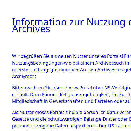
Information zur Nutzung d
Archives
HOME
BESTANDSBESCHREIBUNG
ARCHIVAL
Wir begrüßen Sie als neuen Nutzer unseres Portals! Für
Nutzungsbedingungen wie bei einem Archivbesuch in B
oberstes Leitungsgremium der Arolsen Archives festg
Archivrecht.
BESTÄNDE
Bitte beachten Sie, dass dieses Portal über NS-Verfolgte
Attempted 
enthält. Dazu können Religionszugehörigkeit, Herkunf
Mitgliedschaft in Gewerkschaften und Parteien oder auc
Dead - Cem
1.
Inhaftierungsdoku
mente
Als Nutzer dieses Portals sind Sie persönlich dafür vera
Identifizi
Gesetze und die schutzwürdigen Belange Dritter oder B
5. Verschiedenes
personenbezogene Daten respektieren. Der ITS kann nic
5.3