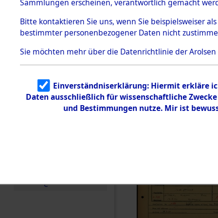
Häftlings
Sammlungen erscheinen, verantwortlich gemacht wer
Todesmärsche
Ergebnisbo
5.3.1 Alliierte
Bitte
kontaktieren
Sie uns, wenn Sie beispielsweiser al
Erhebungen
bestimmter personenbezogener Daten nicht zustimme
zu
Branch - fü
Todesmärsch
en
Sie möchten mehr über die Datenrichtlinie der Arolsen
Friedhöfen
5.3.2
Versuchte
Identifizierun
Todesmärs
Einverständniserklärung: Hiermit erkläre i
g
Daten ausschließlich für wissenschaftliche Zweck
5.3.3
0009 (846
Todesmärsch
und Bestimmungen nutze. Mir ist bewuss
e /
Identifikation
unbekannter
Toter
5.3.5
Grabermittlu
ng /
Friedhofsplän
e