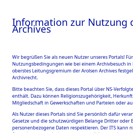
Information zur Nutzung d
Archives
HOME
BESTANDSBESCHREIBUNG
ARCHIVAL
Wir begrüßen Sie als neuen Nutzer unseres Portals! Für
Nutzungsbedingungen wie bei einem Archivbesuch in B
oberstes Leitungsgremium der Arolsen Archives festg
Archivrecht.
BESTÄNDE
Bitte beachten Sie, dass dieses Portal über NS-Verfolgte
Attempted 
enthält. Dazu können Religionszugehörigkeit, Herkunf
Mitgliedschaft in Gewerkschaften und Parteien oder auc
Dead - Cem
1.
Inhaftierungsdoku
mente
Als Nutzer dieses Portals sind Sie persönlich dafür vera
Identifizi
Gesetze und die schutzwürdigen Belange Dritter oder B
5. Verschiedenes
personenbezogene Daten respektieren. Der ITS kann nic
5.3